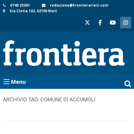
Skip
0746 25361
redazione@frontierarieti.com
Via Cintia 102, 02100 Rieti
to
content
Menu
ARCHIVIO TAG:
COMUNE DI ACCUMOLI