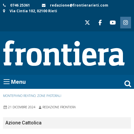
Skip
0746 25361
redazione@frontierarieti.com
Via Cintia 102, 02100 Rieti
to
content
Menu
MONTEPIANO REATINO
,
ZONE PASTORALI
21 DICEMBRE 2024
REDAZIONE FRONTIERA
Azione Cattolica