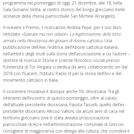
programma nel pomeriggio di oggi, 21 dicembre, alle 18, nella
Sala Giovanni Velita, al centro storico del borgo grecciano (nelle
vicinanze della chiesa parrocchiale San Michele Arcangelo).
A ricevere il Premio, il ricercatore Andrea Pepe, per il suo libro
intitolato
«Sparate ma non odiate». La legittimazione della lotta
armata nella Resistenza dei giovani di Azione cattolica
. Una
pubblicazione dell’Ave, l’editrice dell’Azione cattolica italiana,
nell’ambito degli studi sulla storia dell’associazione a cui l’autore –
dottore di ricerca in Storia e scienze filosofico-sociali presso
l’Università di Tor Vergata si dedica da anni, collaborando sin dal
2018 con l’Isacem, l’Istituto Paolo VI per la storia dell’Acv e del
movimento cattolico in Italia.
A sostenere l’iniziativa è dunque anche l’Ac diocesana. Tra gli
interventi dell’incontro di questo pomeriggio, oltre al saluto
dell’attuale presidente diocesana, Fausta Tasselli, quello dell’ex
presidente diocesano Alessio Valloni, da alcuni anni di casa nel
territorio grecciano (ove è stata avviata un’associazione
parrocchiale di Ac) e nell’amministrazione comunale di Greccio
consigliere di maggioranza con delega alla cultura, che coordina il