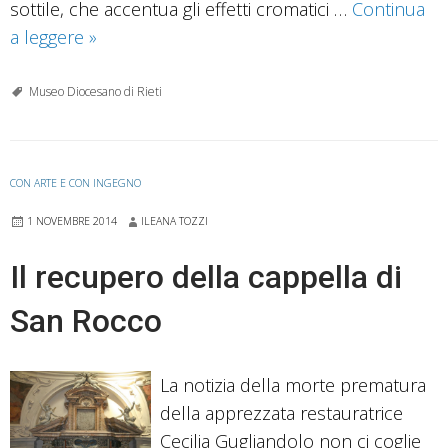
sottile, che accentua gli effetti cromatici …
Continua
La
a leggere
»
casula
tessuta
Museo Diocesano di Rieti
ad
arazzo
del
CON ARTE E CON INGEGNO
Museo
1 NOVEMBRE 2014
ILEANA TOZZI
Diocesano
Il recupero della cappella di
San Rocco
La notizia della morte prematura
della apprezzata restauratrice
Cecilia Gugliandolo non ci coglie