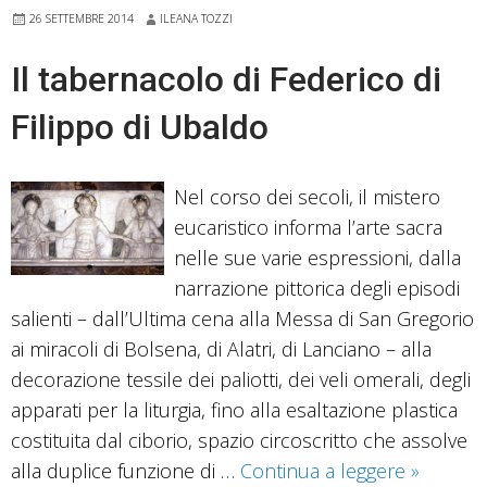
26 SETTEMBRE 2014
ILEANA TOZZI
per
ricerca
Il tabernacolo di Federico di
e
Filippo di Ubaldo
conservazione
Nel corso dei secoli, il mistero
eucaristico informa l’arte sacra
nelle sue varie espressioni, dalla
narrazione pittorica degli episodi
salienti – dall’Ultima cena alla Messa di San Gregorio
ai miracoli di Bolsena, di Alatri, di Lanciano – alla
decorazione tessile dei paliotti, dei veli omerali, degli
apparati per la liturgia, fino alla esaltazione plastica
costituita dal ciborio, spazio circoscritto che assolve
Il
alla duplice funzione di …
Continua a leggere
»