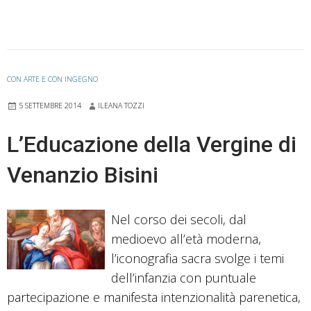
taberna
di
Federico
di
CON ARTE E CON INGEGNO
Filippo
di
5 SETTEMBRE 2014
ILEANA TOZZI
Ubaldo
L’Educazione della Vergine di
Venanzio Bisini
Nel corso dei secoli, dal
medioevo all’età moderna,
l’iconografia sacra svolge i temi
dell’infanzia con puntuale
partecipazione e manifesta intenzionalità parenetica,