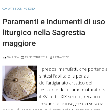
Roma.
CON ARTE E CON INGEGNO
C’è
Paramenti e indumenti di uso
da
stupirsi?
liturgico nella Sagrestia
maggiore
GALLERIA
13 DICEMBRE 2014
ILEANA TOZZI
I preziosi manufatti, che portano a
sintesi l’abilità e la perizia
dell’artigianato artistico del
tessuto e del ricamo maturato fra
il XVII ed il XIX secolo, recano di
frequente le insegne dei vescovi