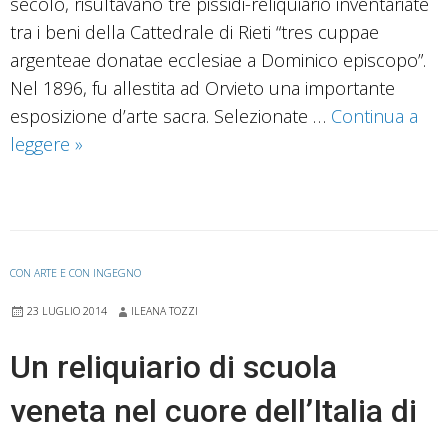
secolo, risultavano tre pissidi-reliquiario inventariate
tra i beni della Cattedrale di Rieti “tres cuppae
argenteae donatae ecclesiae a Dominico episcopo”.
Nel 1896, fu allestita ad Orvieto una importante
esposizione d’arte sacra. Selezionate …
Continua a
Dalla
leggere
»
corte
di
Mattia
Corvino
CON ARTE E CON INGEGNO
ad
un
23 LUGLIO 2014
ILEANA TOZZI
vescovo
Un reliquiario di scuola
del
Rinascimento
veneta nel cuore dell’Italia di