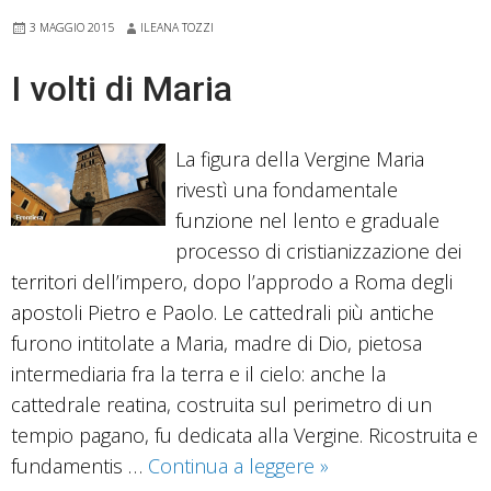
3 MAGGIO 2015
ILEANA TOZZI
I volti di Maria
La figura della Vergine Maria
rivestì una fondamentale
funzione nel lento e graduale
processo di cristianizzazione dei
territori dell’impero, dopo l’approdo a Roma degli
apostoli Pietro e Paolo. Le cattedrali più antiche
furono intitolate a Maria, madre di Dio, pietosa
intermediaria fra la terra e il cielo: anche la
cattedrale reatina, costruita sul perimetro di un
tempio pagano, fu dedicata alla Vergine. Ricostruita e
I
fundamentis …
Continua a leggere
»