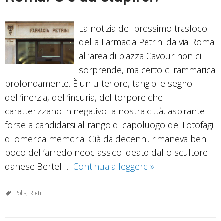
La notizia del prossimo trasloco
della Farmacia Petrini da via Roma
all’area di piazza Cavour non ci
sorprende, ma certo ci rammarica
profondamente. È un ulteriore, tangibile segno
dell’inerzia, dell’incuria, del torpore che
caratterizzano in negativo la nostra città, aspirante
forse a candidarsi al rango di capoluogo dei Lotofagi
di omerica memoria. Già da decenni, rimaneva ben
poco dell’arredo neoclassico ideato dallo scultore
La
danese Bertel …
Continua a leggere
»
Farmacia
Petrini
Polis
,
Rieti
lascia
via