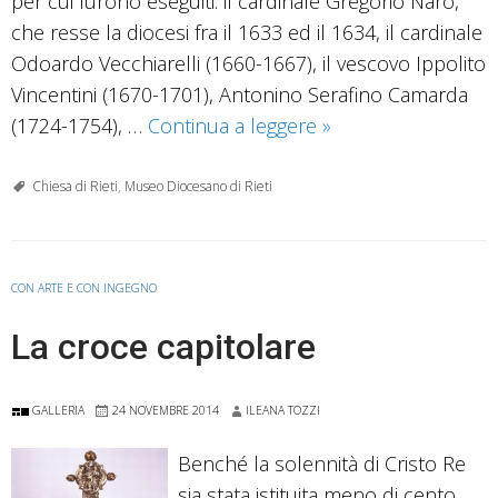
per cui furono eseguiti: il cardinale Gregorio Naro,
che resse la diocesi fra il 1633 ed il 1634, il cardinale
Odoardo Vecchiarelli (1660-1667), il vescovo Ippolito
Vincentini (1670-1701), Antonino Serafino Camarda
Paramenti
(1724-1754), …
Continua a leggere
»
e
indumenti
Chiesa di Rieti
,
Museo Diocesano di Rieti
di
uso
liturgico
CON ARTE E CON INGEGNO
nella
La croce capitolare
Sagrestia
maggiore
GALLERIA
24 NOVEMBRE 2014
ILEANA TOZZI
Benché la solennità di Cristo Re
sia stata istituita meno di cento