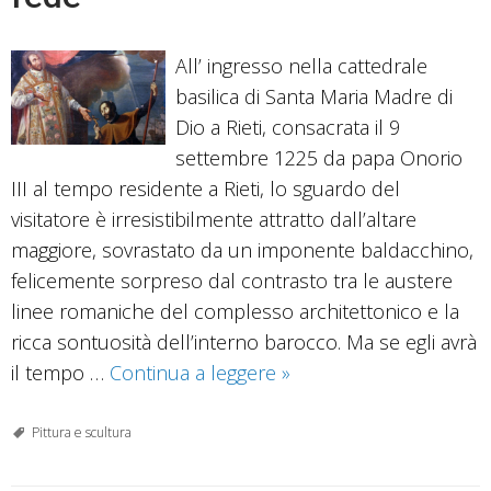
All’ ingresso nella cattedrale
basilica di Santa Maria Madre di
Dio a Rieti, consacrata il 9
settembre 1225 da papa Onorio
III al tempo residente a Rieti, lo sguardo del
visitatore è irresistibilmente attratto dall’altare
maggiore, sovrastato da un imponente baldacchino,
felicemente sorpreso dal contrasto tra le austere
linee romaniche del complesso architettonico e la
ricca sontuosità dell’interno barocco. Ma se egli avrà
La
il tempo …
Continua a leggere
»
cappella
di
Pittura e scultura
Sant’Ignazio