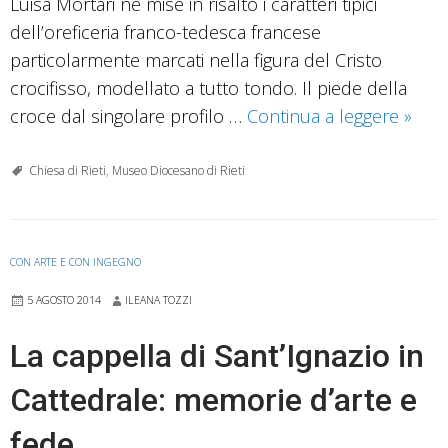
Luisa Mortari ne mise in risalto i caratteri tipici
dell’oreficeria franco-tedesca francese
particolarmente marcati nella figura del Cristo
crocifisso, modellato a tutto tondo. Il piede della
La
croce dal singolare profilo …
Continua a leggere
»
staur
in
Chiesa di Rieti
,
Museo Diocesano di Rieti
argen
e
crista
CON ARTE E CON INGEGNO
di
5 AGOSTO 2014
ILEANA TOZZI
rocca
La cappella di Sant’Ignazio in
Cattedrale: memorie d’arte e
fede