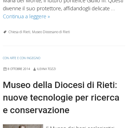
Maria del Monte, il futuro pontefice Giulio III. Questi
divenne il suo protettore, affidandogli delicate …
Mons.
Continua a leggere
»
Camaiani
e
Chiesa di Rieti
,
Museo Diocesano di Rieti
il
battistero
di
CON ARTE E CON INGEGNO
San
8 OTTOBRE 2014
ILEANA TOZZI
Giovanni
in
Museo della Diocesi di Rieti:
Fonte
nuove tecnologie per ricerca
e conservazione