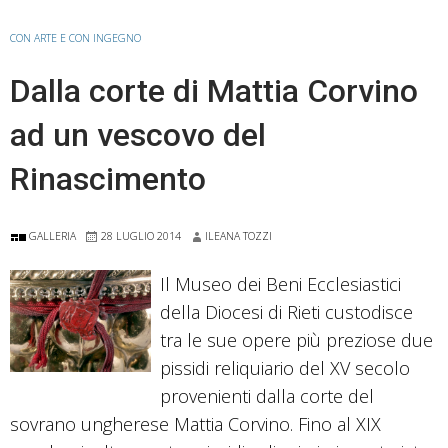
in
Cattedrale:
CON ARTE E CON INGEGNO
memorie
Dalla corte di Mattia Corvino
d’arte
e
ad un vescovo del
fede
Rinascimento
GALLERIA
28 LUGLIO 2014
ILEANA TOZZI
Il Museo dei Beni Ecclesiastici
della Diocesi di Rieti custodisce
tra le sue opere più preziose due
pissidi reliquiario del XV secolo
provenienti dalla corte del
sovrano ungherese Mattia Corvino. Fino al XIX