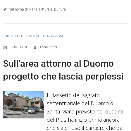
volti
di
Nel nome di Maria
,
Pittura e scultura
Maria
CHIESA LOCALE
,
CON ARTE E CON INGEGNO
30 MARZO 2015
ILEANA TOZZI
Sull’area attorno al Duomo
progetto che lascia perplessi
Il riassetto del sagrato
settentrionale del Duomo di
Santa Maria previsto nel quadro
del Plus ha inizio prima ancora
che sia chiuso il cantiere che da