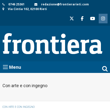
Skip
0746 25361
redazione@frontierarieti.com
Via Cintia 102, 02100 Rieti
to
content
Menu
Con arte e con ingegno
CON ARTE E CON INGEGNO