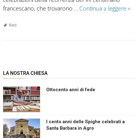
San
francescano, che trovarono …
Continua a leggere
»
Fra
e
Rieti
il
suo
“sas
P
o
s
LA NOSTRA CHIESA
t
N
Ottocento anni di fede
a
v
i
g
I cento anni delle Spighe celebrati a
a
Santa Barbara in Agro
t