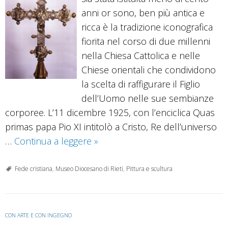
anni or sono, ben più antica e
ricca è la tradizione iconografica
fiorita nel corso di due millenni
nella Chiesa Cattolica e nelle
Chiese orientali che condividono
la scelta di raffigurare il Figlio
dell’Uomo nelle sue sembianze
corporee. L’11 dicembre 1925, con l’enciclica Quas
primas papa Pio XI intitolò a Cristo, Re dell’universo
La
…
Continua a leggere
»
croce
capitolare
Fede cristiana
,
Museo Diocesano di Rieti
,
Pittura e scultura
CON ARTE E CON INGEGNO