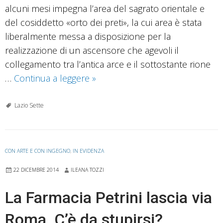
alcuni mesi impegna l’area del sagrato orientale e
del cosiddetto «orto dei preti», la cui area è stata
liberalmente messa a disposizione per la
realizzazione di un ascensore che agevoli il
collegamento tra l’antica arce e il sottostante rione
Sull’area
…
Continua a leggere
»
attorno
al
Lazio Sette
Duomo
progetto
che
CON ARTE E CON INGEGNO
,
IN EVIDENZA
lascia
22 DICEMBRE 2014
ILEANA TOZZI
perplessi
La Farmacia Petrini lascia via
Roma. C’è da stupirsi?