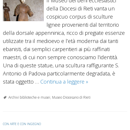
Il Museo dei beni ecclesiastici
della Diocesi di Rieti vanta un
cospicuo corpus di sculture
lignee provenienti dal territorio
della dorsale appenninica, ricco di pregiate essenze
utilizzate tra il medioevo e l’età moderna dai tanti
ebanisti, dai semplici carpentieri ai più raffinati
maestri, di cui non sempre conosciamo l’identità.
Una di queste statue, una scultura raffigurante S.
Antonio di Padova particolarmente degradata, è
Museo
stata oggetto …
Continua a leggere
»
della
Diocesi
Archivi biblioteche e musei
,
Museo Diocesano di Rieti
di
Rieti:
nuove
CON ARTE E CON INGEGNO
tecnologie