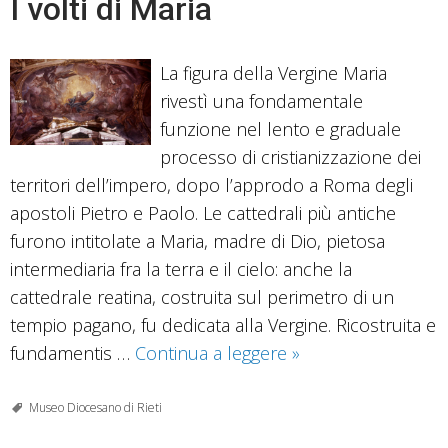
I volti di Maria
La figura della Vergine Maria
rivestì una fondamentale
funzione nel lento e graduale
processo di cristianizzazione dei
territori dell’impero, dopo l’approdo a Roma degli
apostoli Pietro e Paolo. Le cattedrali più antiche
furono intitolate a Maria, madre di Dio, pietosa
intermediaria fra la terra e il cielo: anche la
cattedrale reatina, costruita sul perimetro di un
tempio pagano, fu dedicata alla Vergine. Ricostruita e
I
fundamentis …
Continua a leggere
»
volti
di
Museo Diocesano di Rieti
Maria