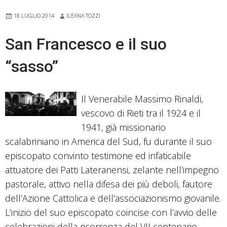
cuore
18 LUGLIO 2014
ILEANA TOZZI
dell’Italia
di
San Francesco e il suo
mezzo
“sasso”
Il Venerabile Massimo Rinaldi,
vescovo di Rieti tra il 1924 e il
1941, già missionario
scalabriniano in America del Sud, fu durante il suo
episcopato convinto testimone ed infaticabile
attuatore dei Patti Lateranensi, zelante nell’impegno
pastorale, attivo nella difesa dei più deboli, fautore
dell’Azione Cattolica e dell’associazionismo giovanile.
L’inizio del suo episcopato coincise con l’avvio delle
celebrazioni della ricorrenza del VII centenario