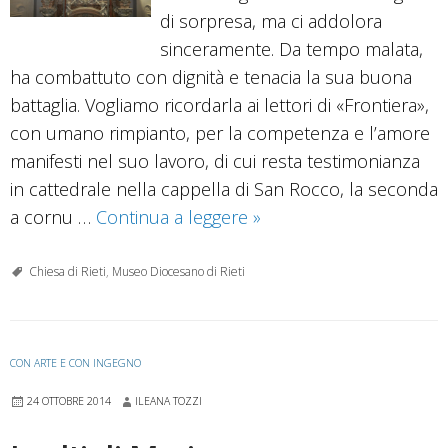
di sorpresa, ma ci addolora
sinceramente. Da tempo malata,
ha combattuto con dignità e tenacia la sua buona
battaglia. Vogliamo ricordarla ai lettori di «Frontiera»,
con umano rimpianto, per la competenza e l’amore
manifesti nel suo lavoro, di cui resta testimonianza
in cattedrale nella cappella di San Rocco, la seconda
Il
a cornu …
Continua a leggere
»
recupero
della
Chiesa di Rieti
,
Museo Diocesano di Rieti
cappella
di
San
CON ARTE E CON INGEGNO
Rocco
24 OTTOBRE 2014
ILEANA TOZZI