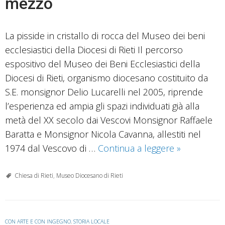
mezzo
La pisside in cristallo di rocca del Museo dei beni
ecclesiastici della Diocesi di Rieti Il percorso
espositivo del Museo dei Beni Ecclesiastici della
Diocesi di Rieti, organismo diocesano costituito da
S.E. monsignor Delio Lucarelli nel 2005, riprende
l’esperienza ed ampia gli spazi individuati già alla
metà del XX secolo dai Vescovi Monsignor Raffaele
Baratta e Monsignor Nicola Cavanna, allestiti nel
Un
1974 dal Vescovo di …
Continua a leggere
»
reliquiario
di
Chiesa di Rieti
,
Museo Diocesano di Rieti
scuola
veneta
nel
CON ARTE E CON INGEGNO
,
STORIA LOCALE