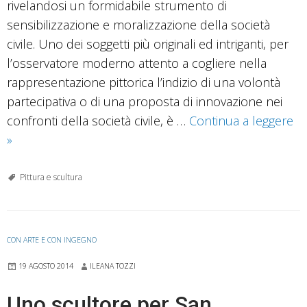
rivelandosi un formidabile strumento di
sensibilizzazione e moralizzazione della società
civile. Uno dei soggetti più originali ed intriganti, per
l’osservatore moderno attento a cogliere nella
rappresentazione pittorica l’indizio di una volontà
partecipativa o di una proposta di innovazione nei
confronti della società civile, è …
Continua a leggere
L’Educazione
»
della
Vergine
Pittura e scultura
di
Venanzio
Bisini
CON ARTE E CON INGEGNO
19 AGOSTO 2014
ILEANA TOZZI
Uno scultore per San