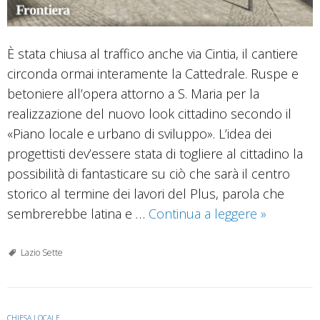
È stata chiusa al traffico anche via Cintia, il cantiere
circonda ormai interamente la Cattedrale. Ruspe e
betoniere all’opera attorno a S. Maria per la
realizzazione del nuovo look cittadino secondo il
«Piano locale e urbano di sviluppo». L’idea dei
progettisti dev’essere stata di togliere al cittadino la
possibilità di fantasticare su ciò che sarà il centro
storico al termine dei lavori del Plus, parola che
Il
sembrerebbe latina e …
Continua a leggere
»
«Lifting»
del
Lazio Sette
centro,
fervono
i
CHIESA LOCALE