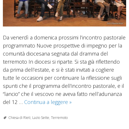
Da venerdì a domenica prossimi l’incontro pastorale
programmato Nuove prospettive di impegno per la
comunità diocesana segnata dal dramma del
terremoto In diocesi si riparte. Si sta già riflettendo
da prima dell’estate, e si è stati invitati a cogliere
tutte le occasioni per continuare la riflessione sugli
spunti che il programma dell’incontro pastorale, e il
“lancio” che il vescovo ne aveva fatto nell’adunanza
Pronti
del 12 …
Continua a leggere
»
all’Incontro
pastorale.
Chiesa di Rieti
,
Lazio Sette
,
Terremoto
Si