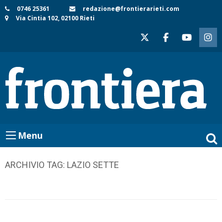
Skip
0746 25361
redazione@frontierarieti.com
Via Cintia 102, 02100 Rieti
to
content
Menu
ARCHIVIO TAG:
LAZIO SETTE