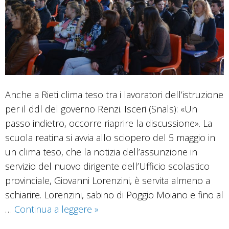
Michela
Murgia
Anche a Rieti clima teso tra i lavoratori dell’istruzione
per il ddl del governo Renzi. Isceri (Snals): «Un
passo indietro, occorre riaprire la discussione». La
scuola reatina si avvia allo sciopero del 5 maggio in
un clima teso, che la notizia dell’assunzione in
servizio del nuovo dirigente dell’Ufficio scolastico
provinciale, Giovanni Lorenzini, è servita almeno a
schiarire. Lorenzini, sabino di Poggio Moiano e fino al
Sciopero,
…
Continua a leggere
»
la