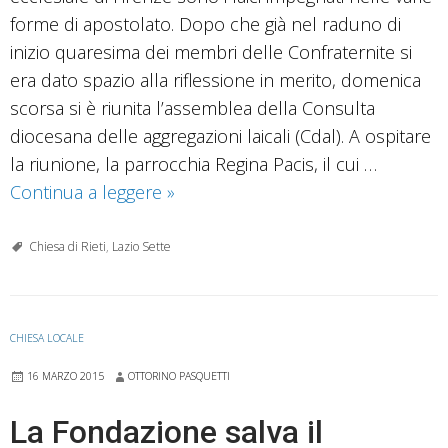
forme di apostolato. Dopo che già nel raduno di
inizio quaresima dei membri delle Confraternite si
era dato spazio alla riflessione in merito, domenica
scorsa si è riunita l’assemblea della Consulta
diocesana delle aggregazioni laicali (Cdal). A ospitare
la riunione, la parrocchia Regina Pacis, il cui …
Aggregazioni
Continua a leggere
»
laicali
reatine
Chiesa di Rieti
,
Lazio Sette
in
cammino
verso
CHIESA LOCALE
Firenze
16 MARZO 2015
OTTORINO PASQUETTI
La Fondazione salva il