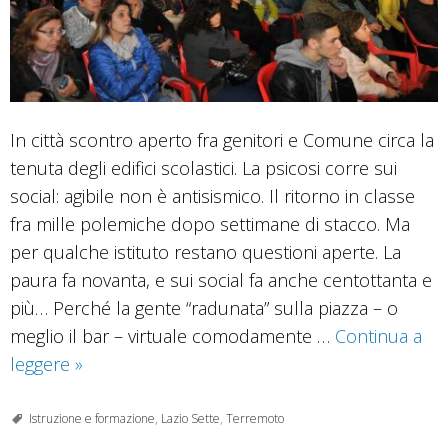
In città scontro aperto fra genitori e Comune circa la
tenuta degli edifici scolastici. La psicosi corre sui
social: agibile non è antisismico. Il ritorno in classe
fra mille polemiche dopo settimane di stacco. Ma
per qualche istituto restano questioni aperte. La
paura fa novanta, e sui social fa anche centottanta e
più… Perché la gente “radunata” sulla piazza – o
meglio il bar – virtuale comodamente …
Continua a
Scuole,
leggere
»
rischio
crollo?
Istruzione e formazione
,
Lazio Sette
,
Terremoto