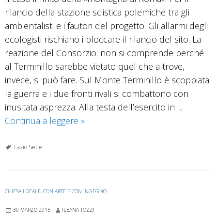
rilancio della stazione sciistica polemiche tra gli
ambientalisti e i fautori del progetto. Gli allarmi degli
ecologisti rischiano i bloccare il rilancio del sito. La
reazione del Consorzio: non si comprende perché
al Terminillo sarebbe vietato quel che altrove,
invece, si può fare. Sul Monte Terminillo è scoppiata
la guerra e i due fronti rivali si combattono con
inusitata asprezza. Alla testa dell’esercito in …
Sul
Continua a leggere
»
Terminillo
contrasti
Lazio Sette
e
dissidi
CHIESA LOCALE
,
CON ARTE E CON INGEGNO
30 MARZO 2015
ILEANA TOZZI