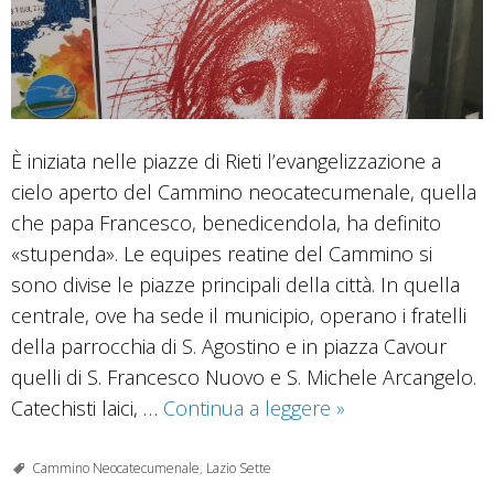
È iniziata nelle piazze di Rieti l’evangelizzazione a
cielo aperto del Cammino neocatecumenale, quella
che papa Francesco, benedicendola, ha definito
«stupenda». Le equipes reatine del Cammino si
sono divise le piazze principali della città. In quella
centrale, ove ha sede il municipio, operano i fratelli
della parrocchia di S. Agostino e in piazza Cavour
quelli di S. Francesco Nuovo e S. Michele Arcangelo.
Neocatecumenali
Catechisti laici, …
Continua a leggere
»
missione
in
Cammino Neocatecumenale
,
Lazio Sette