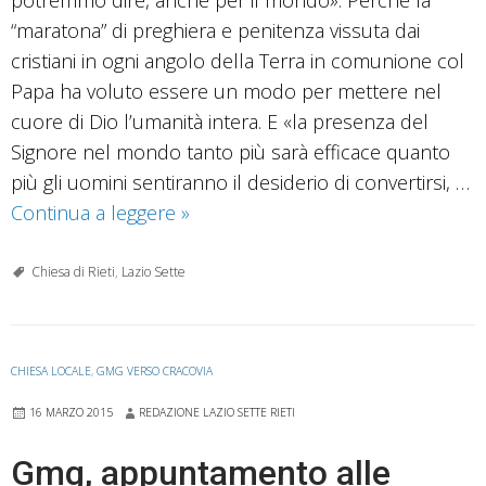
“maratona” di preghiera e penitenza vissuta dai
cristiani in ogni angolo della Terra in comunione col
Papa ha voluto essere un modo per mettere nel
cuore di Dio l’umanità intera. E «la presenza del
Signore nel mondo tanto più sarà efficace quanto
più gli uomini sentiranno il desiderio di convertirsi, …
Ventiquattr’ore
Continua a leggere
»
tutte
per
Chiesa di Rieti
,
Lazio Sette
il
Signore,
e
CHIESA LOCALE
,
GMG VERSO CRACOVIA
per
16 MARZO 2015
REDAZIONE LAZIO SETTE RIETI
il
mondo
Gmg, appuntamento alle