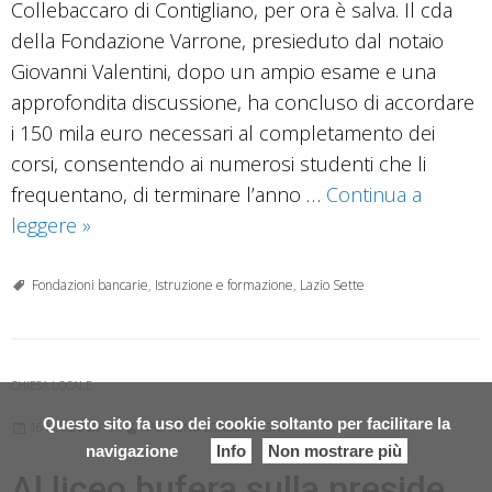
Collebaccaro di Contigliano, per ora è salva. Il cda
della Fondazione Varrone, presieduto dal notaio
Giovanni Valentini, dopo un ampio esame e una
approfondita discussione, ha concluso di accordare
i 150 mila euro necessari al completamento dei
corsi, consentendo ai numerosi studenti che li
frequentano, di terminare l’anno …
Continua a
La
leggere
»
Fondazione
salva
Fondazioni bancarie
,
Istruzione e formazione
,
Lazio Sette
il
Conservatorio
CHIESA LOCALE
Questo sito fa uso dei cookie soltanto per facilitare la
16 MARZO 2015
NAZARENO BONCOMPAGNI
navigazione
Info
Non mostrare più
Al liceo bufera sulla preside