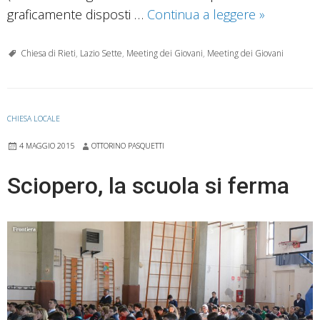
#Me/We
graficamente disposti …
Continua a leggere
»
|
Meeting
Chiesa di Rieti
,
Lazio Sette
,
Meeting dei Giovani
,
Meeting dei Giovani
dei
Giovani
di
CHIESA LOCALE
Greccio
4 MAGGIO 2015
OTTORINO PASQUETTI
/
I
Sciopero, la scuola si ferma
VIDEO.
Prima
giornata,
mons.
Giulietti
e
di