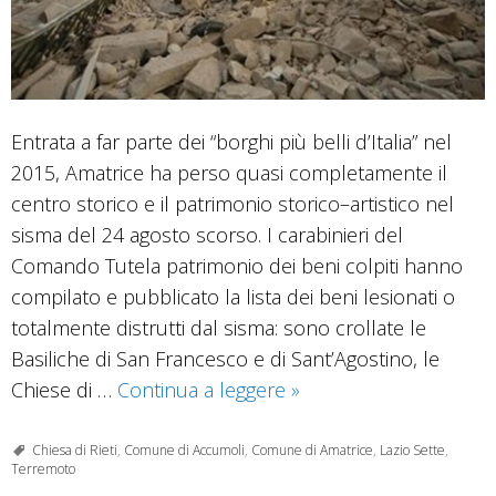
Entrata a far parte dei “borghi più belli d’Italia” nel
2015, Amatrice ha perso quasi completamente il
centro storico e il patrimonio storico–artistico nel
sisma del 24 agosto scorso. I carabinieri del
Comando Tutela patrimonio dei beni colpiti hanno
compilato e pubblicato la lista dei beni lesionati o
totalmente distrutti dal sisma: sono crollate le
Basiliche di San Francesco e di Sant’Agostino, le
Amatrice,
Chiese di …
Continua a leggere
»
un
patrimonio
Chiesa di Rieti
,
Comune di Accumoli
,
Comune di Amatrice
,
Lazio Sette
,
Terremoto
distrutto