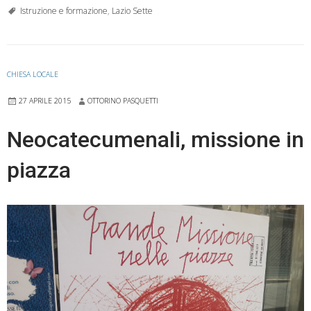
scuola
Istruzione e formazione
,
Lazio Sette
si
ferma
CHIESA LOCALE
27 APRILE 2015
OTTORINO PASQUETTI
Neocatecumenali, missione in
piazza