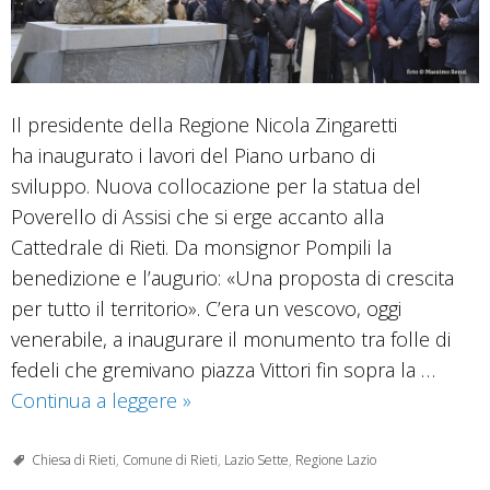
Il presidente della Regione Nicola Zingaretti
ha inaugurato i lavori del Piano urbano di
sviluppo. Nuova collocazione per la statua del
Poverello di Assisi che si erge accanto alla
Cattedrale di Rieti. Da monsignor Pompili la
benedizione e l’augurio: «Una proposta di crescita
per tutto il territorio». C’era un vescovo, oggi
venerabile, a inaugurare il monumento tra folle di
fedeli che gremivano piazza Vittori fin sopra la …
Ora
Continua a leggere
»
san
Francesco
Chiesa di Rieti
,
Comune di Rieti
,
Lazio Sette
,
Regione Lazio