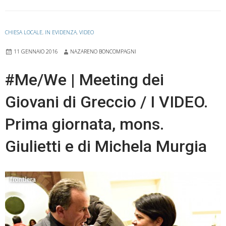
veglia
di
nuovo
CHIESA LOCALE
,
IN EVIDENZA
,
VIDEO
sulla
11 GENNAIO 2016
NAZARENO BONCOMPAGNI
città
ripulita
#Me/We | Meeting dei
Giovani di Greccio / I VIDEO.
Prima giornata, mons.
Giulietti e di Michela Murgia