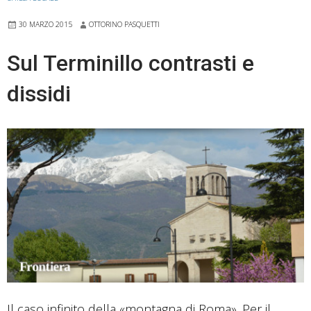
lavori
30 MARZO 2015
OTTORINO PASQUETTI
del
Plus
Sul Terminillo contrasti e
dissidi
Il caso infinito della «montagna di Roma». Per il