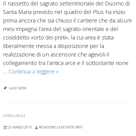
Il riassetto del sagrato settentrionale del Duomo di
Santa Maria previsto nel quadro del Plus ha inizio
prima ancora che sia chiuso il cantiere che da alcuni
mesi impegna l’area del sagrato orientale e del
cosiddetto «orto dei preti», la cui area è stata
liberalmente messa a disposizione per la
realizzazione di un ascensore che agevoli il
collegamento tra l’antica arce e il sottostante rione
Sull’area
…
Continua a leggere
»
attorno
al
Lazio Sette
Duomo
progetto
che
CHIESA LOCALE
lascia
23 MARZO 2015
REDAZIONE LAZIO SETTE RIETI
perplessi