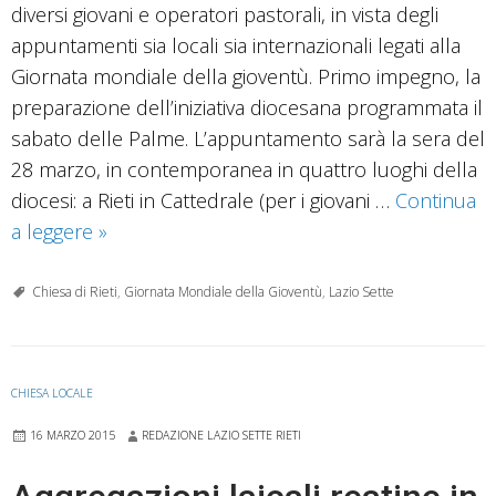
diversi giovani e operatori pastorali, in vista degli
appuntamenti sia locali sia internazionali legati alla
Giornata mondiale della gioventù. Primo impegno, la
preparazione dell’iniziativa diocesana programmata il
sabato delle Palme. L’appuntamento sarà la sera del
28 marzo, in contemporanea in quattro luoghi della
diocesi: a Rieti in Cattedrale (per i giovani …
Continua
Gmg,
a leggere
»
appuntamento
alle
Chiesa di Rieti
,
Giornata Mondiale della Gioventù
,
Lazio Sette
Palme
CHIESA LOCALE
16 MARZO 2015
REDAZIONE LAZIO SETTE RIETI