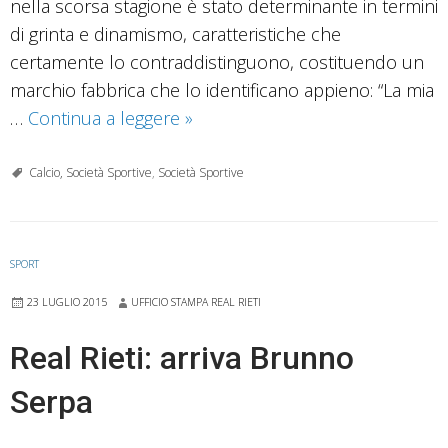
nella scorsa stagione è stato determinante in termini
di grinta e dinamismo, caratteristiche che
certamente lo contraddistinguono, costituendo un
marchio fabbrica che lo identificano appieno: “La mia
Caio
…
Continua a leggere
»
Junior
Pagnussat
Calcio, Società Sportive
,
Società Sportive
vestirà
amarantoceleste
per
SPORT
un’altra
23 LUGLIO 2015
UFFICIO STAMPA REAL RIETI
stagione
Real Rieti: arriva Brunno
Serpa