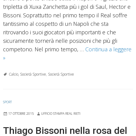
tripletta di Xuxa Zanchetta più i gol di Saul, Hector e
Bissoni. Soprattutto nel primo tempo il Real soffre
tantissimo al cospetto di un Napoli che sta
ritrovando i suoi giocatori più importanti e che
sicuramente tornerà nelle posizioni che più gli
competono. Nel primo tempo, …
Continua a leggere
Real
»
ad
un
Calcio, Società Sportive
,
Società Sportive
punto
dalla
vetta
SPORT
17 OTTOBRE 2015
UFFICIO STAMPA REAL RIETI
Thiago Bissoni nella rosa del