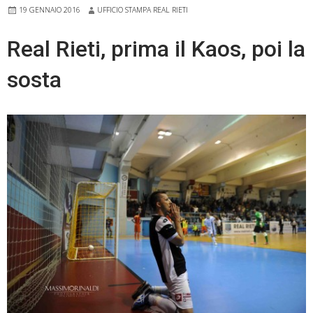
19 GENNAIO 2016
UFFICIO STAMPA REAL RIETI
è
Simone
Real Rieti, prima il Kaos, poi la
Caloisi
sosta