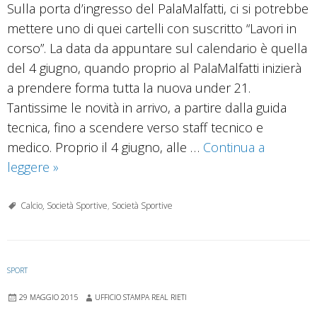
Sulla porta d’ingresso del PalaMalfatti, ci si potrebbe
mettere uno di quei cartelli con suscritto “Lavori in
corso”. La data da appuntare sul calendario è quella
del 4 giugno, quando proprio al PalaMalfatti inizierà
a prendere forma tutta la nuova under 21.
Tantissime le novità in arrivo, a partire dalla guida
tecnica, fino a scendere verso staff tecnico e
medico. Proprio il 4 giugno, alle …
Continua a
Real:
leggere
»
nasce
la
Calcio, Società Sportive
,
Società Sportive
nuova
Under
21
SPORT
29 MAGGIO 2015
UFFICIO STAMPA REAL RIETI