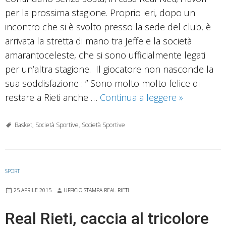
per la prossima stagione. Proprio ieri, dopo un
incontro che si è svolto presso la sede del club, è
arrivata la stretta di mano tra Jeffe e la società
amarantoceleste, che si sono ufficialmente legati
per un’altra stagione. Il giocatore non nasconde la
sua soddisfazione : ” Sono molto molto felice di
Stretta
restare a Rieti anche …
Continua a leggere
»
di
mano
Basket, Società Sportive
,
Società Sportive
tra
Jeffe
e
SPORT
la
25 APRILE 2015
UFFICIO STAMPA REAL RIETI
società
amarantoce
Real Rieti, caccia al tricolore