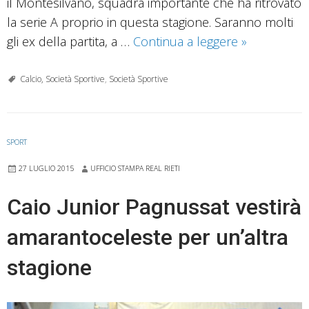
il Montesilvano, squadra importante che ha ritrovato
la serie A proprio in questa stagione. Saranno molti
Sabato
gli ex della partita, a …
Continua a leggere
»
doppio
test
Calcio, Società Sportive
,
Società Sportive
per
il
Real
SPORT
27 LUGLIO 2015
UFFICIO STAMPA REAL RIETI
Caio Junior Pagnussat vestirà
amarantoceleste per un’altra
stagione