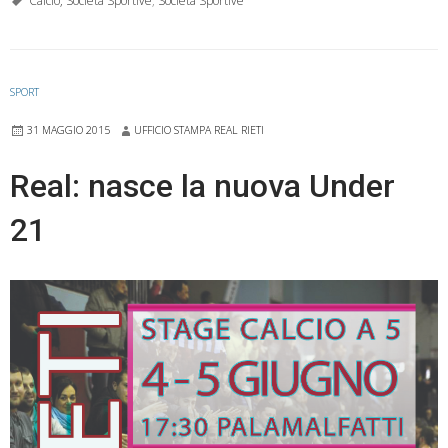
è
Calcio, Società Sportive
,
Società Sportive
un
giocatore
del
SPORT
Real
31 MAGGIO 2015
UFFICIO STAMPA REAL RIETI
Rieti
Real: nasce la nuova Under
21