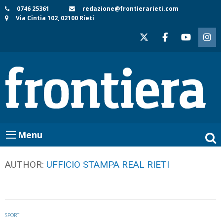
Skip
0746 25361
redazione@frontierarieti.com
Via Cintia 102, 02100 Rieti
to
content
Menu
AUTHOR:
UFFICIO STAMPA REAL RIETI
SPORT