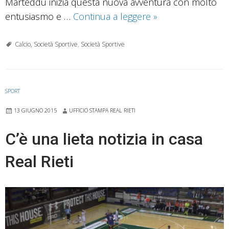
Marteddu inizia questa nuova avventura con molto
Real
entusiasmo e …
Continua a leggere
»
Rieti,
Cristiano
Calcio, Società Sportive
,
Società Sportive
Marteddu
è
il
SPORT
nuovo
13 GIUGNO 2015
UFFICIO STAMPA REAL RIETI
Direttore
Sportivo
C’è una lieta notizia in casa
Real Rieti