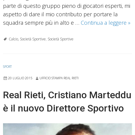
parte di questo gruppo pieno di giocatori esperti, mi
aspetto di dare il mio contributo per portare la
Re
squadra sempre più in alto e …
Continua a leggere
»
Riet
arr
Calcio, Società Sportive
,
Società Sportive
Br
Se
SPORT
20 LUGLIO 2015
UFFICIO STAMPA REAL RIETI
Real Rieti, Cristiano Marteddu
è il nuovo Direttore Sportivo