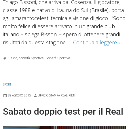
Thiago Bissoni, che arriva dal Cosenza. Il giocatore,
classe 1988 e nativo di Itauna do Sul (Brasile), porta
agli amarantocelesti tecnica e visione di gioco : “Sono
molto felice di essere arrivato in un grande club
italiano – spiega Bissoni – spero di ottenere grandi
Thia
risultati da questa stagione. …
Continua a leggere
»
Biss
nell
Calcio, Società Sportive
,
Società Sportive
rosa
del
Real
SPORT
Rieti
28 AGOSTO 2015
UFFICIO STAMPA REAL RIETI
Sabato doppio test per il Real