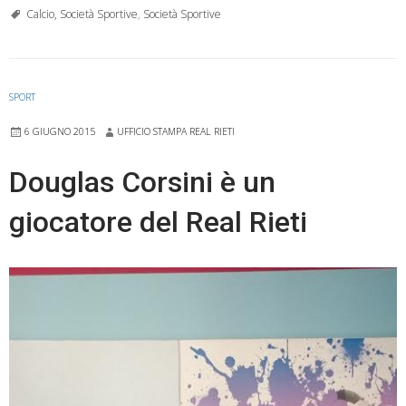
lieta
Calcio, Società Sportive
,
Società Sportive
notizia
in
casa
SPORT
Real
6 GIUGNO 2015
UFFICIO STAMPA REAL RIETI
Rieti
Douglas Corsini è un
giocatore del Real Rieti