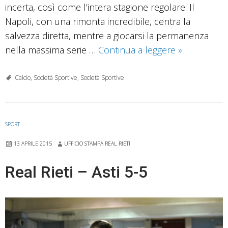
incerta, così come l’intera stagione regolare. Il
Napoli, con una rimonta incredibile, centra la
salvezza diretta, mentre a giocarsi la permanenza
Real
nella massima serie …
Continua a leggere
»
Rieti,
caccia
Calcio, Società Sportive
,
Società Sportive
al
tricolore
SPORT
13 APRILE 2015
UFFICIO STAMPA REAL RIETI
Real Rieti – Asti 5-5