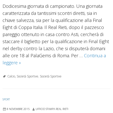
Dodicesima giornata di campionato. Una giornata
caratterizzata da tantissimi scontri diretti, sia in
chiave salvezza, sia per la qualificazione alla Final
Eight di Coppa Italia. Il Real Rieti, dopo il pazzesco
pareggio ottenuto in casa contro Asti, cercherà di
staccare il biglietto per la qualificazione in Final Eight
nel derby contro la Lazio, che si disputerà domani
alle ore 18 al PalaGems di Roma. Per …
Continua a
Real
leggere
»
Rieti,
terzo
Calcio, Società Sportive
,
Società Sportive
derby
stagionale
SPORT
8 NOVEMBRE 2015
UFFICIO STAMPA REAL RIETI