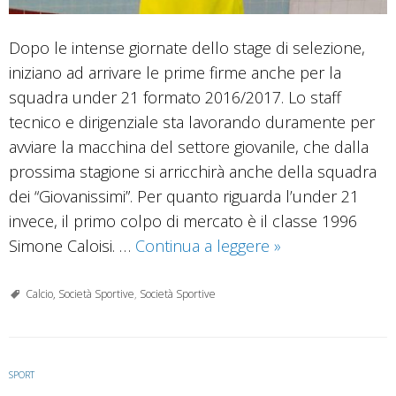
Dopo le intense giornate dello stage di selezione,
iniziano ad arrivare le prime firme anche per la
squadra under 21 formato 2016/2017. Lo staff
tecnico e dirigenziale sta lavorando duramente per
avviare la macchina del settore giovanile, che dalla
prossima stagione si arricchirà anche della squadra
dei “Giovanissimi”. Per quanto riguarda l’under 21
invece, il primo colpo di mercato è il classe 1996
Real
Simone Caloisi. …
Continua a leggere
»
Rieti,
Under
Calcio, Società Sportive
,
Società Sportive
21:
il
primo
SPORT
arrivo