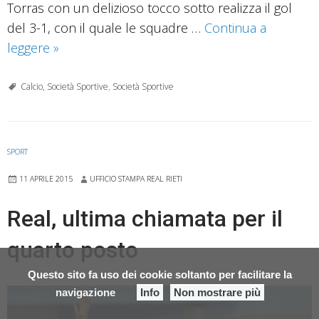
Torras con un delizioso tocco sotto realizza il gol
del 3-1, con il quale le squadre …
Continua a
Real
leggere
»
Rieti
–
Calcio, Società Sportive
,
Società Sportive
Asti
5-
5
SPORT
11 APRILE 2015
UFFICIO STAMPA REAL RIETI
Real, ultima chiamata per il
quarto posto
Questo sito fa uso dei cookie soltanto per facilitare la
navigazione
Info
Non mostrare più