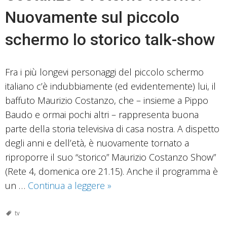
collettivo
Nuovamente sul piccolo
il
mito
schermo lo storico talk-show
dei
dilettanti
di
Fra i più longevi personaggi del piccolo schermo
successo
italiano c’è indubbiamente (ed evidentemente) lui, il
baffuto Maurizio Costanzo, che – insieme a Pippo
Baudo e ormai pochi altri – rappresenta buona
parte della storia televisiva di casa nostra. A dispetto
degli anni e dell’età, è nuovamente tornato a
riproporre il suo “storico” Maurizio Costanzo Show”
(Rete 4, domenica ore 21.15). Anche il programma è
Costanzo
un …
Continua a leggere
»
e
l’eterno
tv