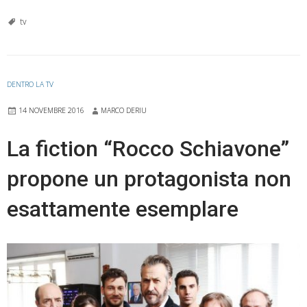
mafia
uccid
tv
solo
d’esta
Su
DENTRO LA TV
Rai
14 NOVEMBRE 2016
MARCO DERIU
1
la
La fiction “Rocco Schiavone”
fiction
propone un protagonista non
ispirat
al
esattamente esemplare
film
di
Pif