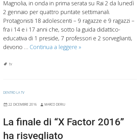
Magnolia, in onda in prima serata su Rai 2 da lunedì
2 gennaio per quattro puntate settimanali.
Protagonisti 18 adolescenti – 9 ragazze e 9 ragazzi –
fra i 14 e i 17 anni che, sotto la guida didattico-
educativa di 1 preside, 7 professori e 2 sorveglianti,
Una
devono …
Continua a leggere
»
classe
d’altri
tv
tempi.
Su
Rai
DENTRO LA TV
2
22 DICEMBRE 2016
MARCO DERIU
il
(semi)nuovo
La finale di “X Factor 2016”
format
ha risvegliato
“Il