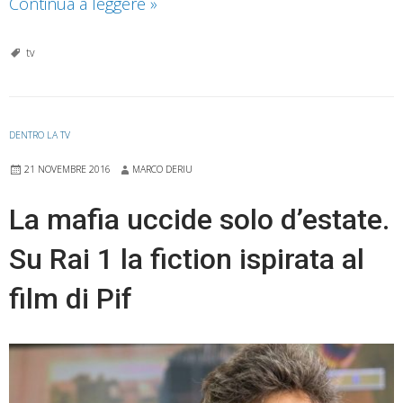
Una
Continua a leggere
»
casa
accogliente
tv
e
divertente.
Il
DENTRO LA TV
varietà
21 NOVEMBRE 2016
MARCO DERIU
in
chiave
La mafia uccide solo d’estate.
moderna
Su Rai 1 la fiction ispirata al
secondo
Mika
film di Pif