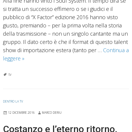
Alla fine hanno vinto i Soul System. Il tempo dirà se
si tratta un successo effimero o se i giudici e il
pubblico di “X Factor” edizione 2016 hanno visto
giusto, premiando – per la prima volta nella storia
della trasmissione – non un singolo cantante ma un
gruppo. Il dato certo è che il format di questo talent
show di importazione estera (tanto per …
Continua a
La
leggere
»
finale
di
tv
“X
Factor
2016”
DENTRO LA TV
ha
12 DICEMBRE 2016
MARCO DERIU
risvegliato
nell’immaginario
Costanzo e l’eterno ritorno.