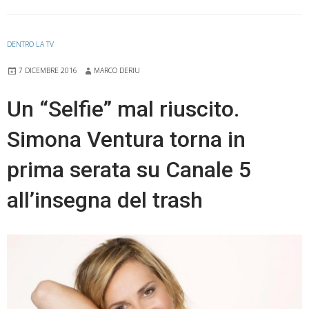
ritorno.
Nuovamente
sul
DENTRO LA TV
piccolo
7 DICEMBRE 2016
MARCO DERIU
schermo
lo
Un “Selfie” mal riuscito.
storico
Simona Ventura torna in
talk-
show
prima serata su Canale 5
all’insegna del trash