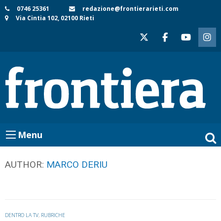
Skip
0746 25361
redazione@frontierarieti.com
Via Cintia 102, 02100 Rieti
to
content
Menu
AUTHOR:
MARCO DERIU
DENTRO LA TV
,
RUBRICHE