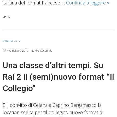
Canz
italiana del format francese …
Continua a leggere
»
da
indo
tv
“Mus
Quiz
in
DENTRO LA TV
ond
4 GENNAIO 2017
MARCO DERIU
su
Rai
Una classe d’altri tempi. Su
1
Rai 2 il (semi)nuovo format “Il
sott
la
Collegio”
guid
di
Ama
È il convitto di Celana a Caprino Bergamasco la
location scelta per “Il Collegio”, nuovo format di