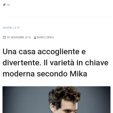
mal
tv
riuscit
Simon
Ventu
DENTRO LA TV
torna
30 NOVEMBRE 2016
MARCO DERIU
in
prima
Una casa accogliente e
serata
divertente. Il varietà in chiave
su
Canal
moderna secondo Mika
5
all’ins
del
trash