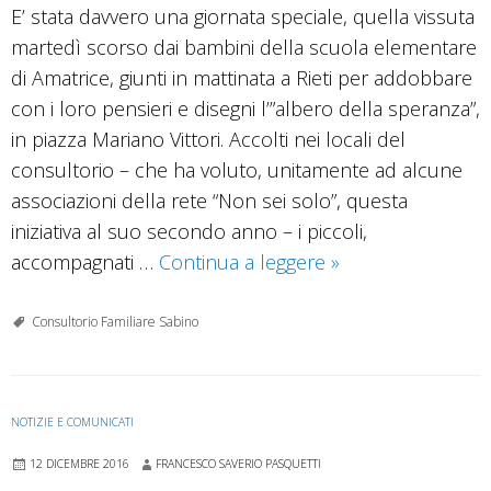
E’ stata davvero una giornata speciale, quella vissuta
martedì scorso dai bambini della scuola elementare
di Amatrice, giunti in mattinata a Rieti per addobbare
con i loro pensieri e disegni l’”albero della speranza”,
in piazza Mariano Vittori. Accolti nei locali del
consultorio – che ha voluto, unitamente ad alcune
associazioni della rete “Non sei solo”, questa
iniziativa al suo secondo anno – i piccoli,
Nel
accompagnati …
Continua a leggere
»
segno
della
Consultorio Familiare Sabino
spiritualità
francescana
i
NOTIZIE E COMUNICATI
bambini
12 DICEMBRE 2016
FRANCESCO SAVERIO PASQUETTI
di