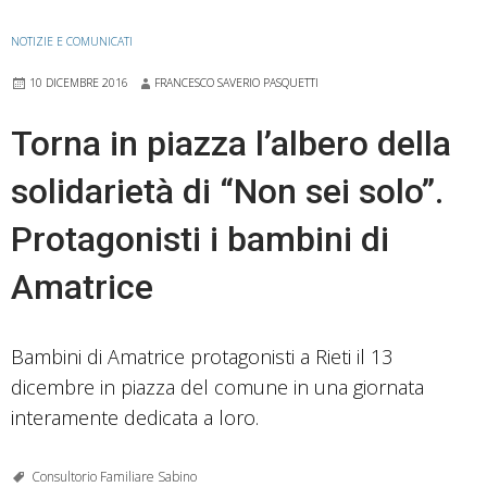
della
speranza.
NOTIZIE E COMUNICATI
Domani
10 DICEMBRE 2016
FRANCESCO SAVERIO PASQUETTI
in
piazza
Torna in piazza l’albero della
Mariano
solidarietà di “Non sei solo”.
Vittori
i
Protagonisti i bambini di
bambini
di
Amatrice
Amatrice
Bambini di Amatrice protagonisti a Rieti il 13
dicembre in piazza del comune in una giornata
interamente dedicata a loro.
Consultorio Familiare Sabino