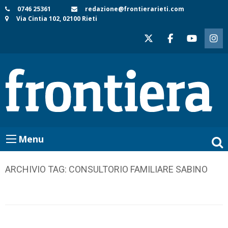
Skip
0746 25361
redazione@frontierarieti.com
Via Cintia 102, 02100 Rieti
to
content
Menu
ARCHIVIO TAG:
CONSULTORIO FAMILIARE SABINO