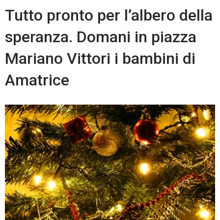
Amatrice
Tutto pronto per l’albero della
hanno
speranza. Domani in piazza
addobbato
l’albero
Mariano Vittori i bambini di
della
speranza
Amatrice
in
piazza
Vittori