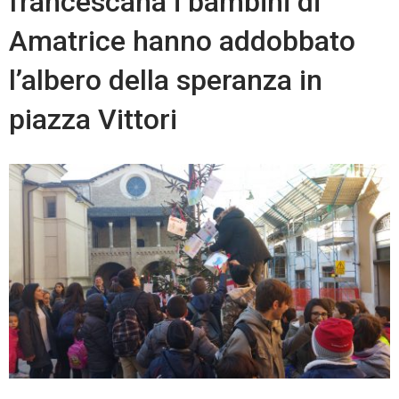
francescana i bambini di
da
Amatrice hanno addobbato
alcool
l’albero della speranza in
piazza Vittori