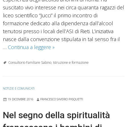
suscitato vivo interesse nei circa quaranta ragazzi del
liceo scientifico “Jucci” il primo incontro di
formazione dedicato alla dipendenza dall’alcool
tenutosi presso i locali dell’ASI di Rieti. L’iniziativa
nasce dalla convenzione stipulata in tal senso fra il
Consultorio
…
Continua a leggere
»
“Sabino”
e
Consultorio Familiare Sabino
,
Istruzione e formazione
scuola:
allo
Jucci
NOTIZIE E COMUNICATI
il
19 DICEMBRE 2016
FRANCESCO SAVERIO PASQUETTI
primo
incontro
Nel segno della spiritualità
sulla
dipendenza