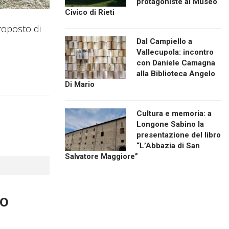
protagoniste al Museo
Civico di Rieti
proposto di
Dal Campiello a
Vallecupola: incontro
con Daniele Camagna
alla Biblioteca Angelo
Di Mario
Cultura e memoria: a
Longone Sabino la
presentazione del libro
“L’Abbazia di San
Salvatore Maggiore”
ro