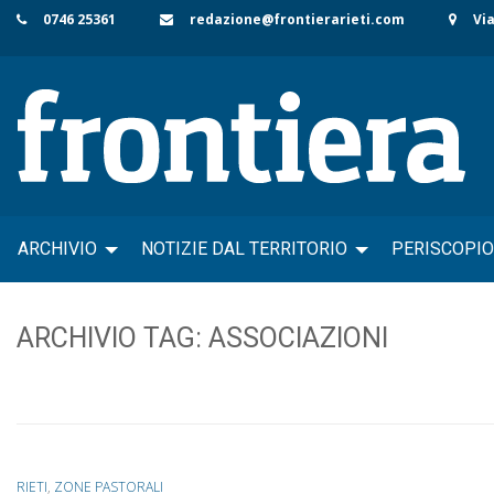
Skip
0746 25361
redazione@frontierarieti.com
Via
to
content
ARCHIVIO
NOTIZIE DAL TERRITORIO
PERISCOPIO
ARCHIVIO TAG:
ASSOCIAZIONI
RIETI
,
ZONE PASTORALI