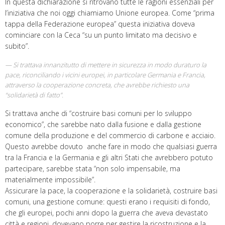
In questa dichiarazione si ritrovano tutte le ragioni essenziali per
l’iniziativa che noi oggi chiamiamo Unione europea. Come “prima
tappa della Federazione europea” questa iniziativa doveva
cominciare con la Ceca “su un punto limitato ma decisivo e
subito”.
Si trattava innanzitutto di mettere in sicurezza in modo duraturo la
pace, riconciliando i vicini europei, in particolare Germania e Francia,
attraverso la cooperazione concreta, che avrebbe richiesto una
“solidarietà di fatto”.
Si trattava anche di “costruire basi comuni per lo sviluppo
economico”, che sarebbe nato dalla fusione e dalla gestione
comune della produzione e del commercio di carbone e acciaio.
Questo avrebbe dovuto anche fare in modo che qualsiasi guerra
tra la Francia e la Germania e gli altri Stati che avrebbero potuto
partecipare, sarebbe stata “non solo impensabile, ma
materialmente impossibile”.
Assicurare la pace, la cooperazione e la solidarietà, costruire basi
comuni, una gestione comune: questi erano i requisiti di fondo,
che gli europei, pochi anni dopo la guerra che aveva devastato
città e regioni, dovevano porre per gestire la ricostruzione e la