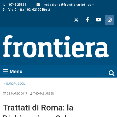
Skip
0746 25361
redazione@frontierarieti.com
Via Cintia 102, 02100 Rieti
to
content
Menu
IN EUROPA
,
ZOOM
23 MARZO 2017
THOMAS JANSEN
Trattati di Roma: la