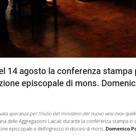
 del 14 agosto la conferenza stampa 
nazione episcopale di mons. Domeni
vata speranza per l’inizio del ministero del nuovo vescovo
» quel
na delle Aggregazioni Laicali, durante la conferenza stampa in c
one episcopale e dell’ingresso in diocesi di mons.
Domenico Po