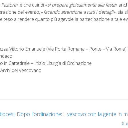
 Pastore
» e che quindi «
si prepara gioiosamente alla festa
» anc
brazione dell’evento, «
facendo attenzione a tutti i dettagli
», sia 
e teso a rendere quanto più agevole la partecipazione a tale ev
iazza Vittorio Emanuele (Via Porta Romana – Ponte – Via Roma)
Sindaco
 in Cattedrale – Inizio Liturgia di Ordinazione
li Archi del Vescovado
iocesi
Dopo l’ordinazione: il vescovo con la gente in m
e 