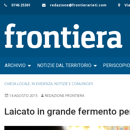
Skip
0746 25361
redazione@frontierarieti.com
Via
to
content
ARCHIVIO
NOTIZIE DAL TERRITORIO
PERISCOPIO
CHIESA LOCALE
,
IN EVIDENZA
,
NOTIZIE E COMUNICATI
14 AGOSTO 2015
REDAZIONE FRONTIERA
Laicato in grande fermento per