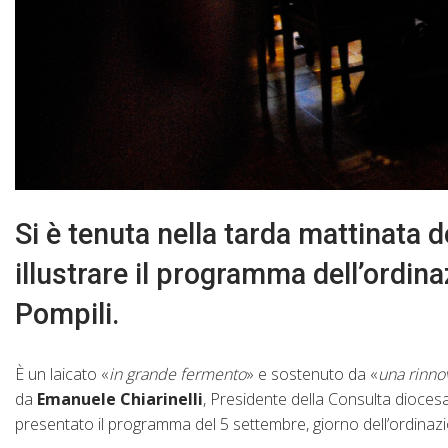
Si è tenuta nella tarda mattinata
illustrare il programma dell’ordi
Pompili.
È un laicato «
in grande fermento
» e sostenuto da «
una rinno
da
Emanuele Chiarinelli
, Presidente della Consulta diocesa
presentato il programma del 5 settembre, giorno dell’ordinazi