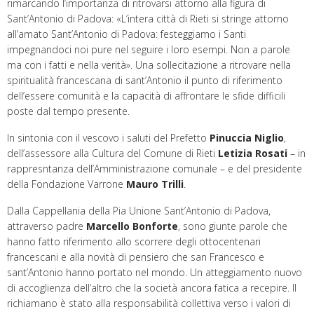
rimarcando l’importanza di ritrovarsi attorno alla figura di
Sant’Antonio di Padova: «L’intera città di Rieti si stringe attorno
all’amato Sant’Antonio di Padova: festeggiamo i Santi
impegnandoci noi pure nel seguire i loro esempi. Non a parole
ma con i fatti e nella verità». Una sollecitazione a ritrovare nella
spiritualità francescana di sant’Antonio il punto di riferimento
dell’essere comunità e la capacità di affrontare le sfide difficili
poste dal tempo presente.
In sintonia con il vescovo i saluti del Prefetto
Pinuccia Niglio
,
dell’assessore alla Cultura del Comune di Rieti
Letizia Rosati
– in
rappresntanza dell’Amministrazione comunale – e del presidente
della Fondazione Varrone
Mauro Trilli
.
Dalla Cappellania della Pia Unione Sant’Antonio di Padova,
attraverso padre
Marcello Bonforte
, sono giunte parole che
hanno fatto riferimento allo scorrere degli ottocentenari
francescani e alla novità di pensiero che san Francesco e
sant’Antonio hanno portato nel mondo. Un atteggiamento nuovo
di accoglienza dell’altro che la società ancora fatica a recepire. Il
richiamano è stato alla responsabilità collettiva verso i valori di