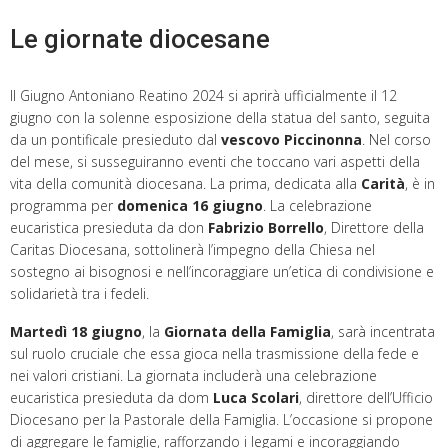
Le giornate diocesane
Il Giugno Antoniano Reatino 2024 si aprirà ufficialmente il 12
giugno con la solenne esposizione della statua del santo, seguita
da un pontificale presieduto dal
vescovo Piccinonna
. Nel corso
del mese, si susseguiranno eventi che toccano vari aspetti della
vita della comunità diocesana. La prima, dedicata alla
Carità
, è in
programma per
domenica 16 giugno
. La celebrazione
eucaristica presieduta da don
Fabrizio Borrello
, Direttore della
Caritas Diocesana, sottolinerà l’impegno della Chiesa nel
sostegno ai bisognosi e nell’incoraggiare un’etica di condivisione e
solidarietà tra i fedeli.
Martedì 18 giugno
, la
Giornata della Famiglia
, sarà incentrata
sul ruolo cruciale che essa gioca nella trasmissione della fede e
nei valori cristiani. La giornata includerà una celebrazione
eucaristica presieduta da dom
Luca Scolari
, direttore dell’Ufficio
Diocesano per la Pastorale della Famiglia. L’occasione si propone
di aggregare le famiglie, rafforzando i legami e incoraggiando