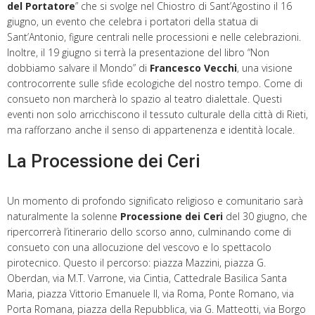
del Portatore
” che si svolge nel Chiostro di Sant’Agostino il 16
giugno, un evento che celebra i portatori della statua di
Sant’Antonio, figure centrali nelle processioni e nelle celebrazioni.
Inoltre, il 19 giugno si terrà la presentazione del libro “Non
dobbiamo salvare il Mondo” di
Francesco Vecchi
, una visione
controcorrente sulle sfide ecologiche del nostro tempo. Come di
consueto non marcherà lo spazio al teatro dialettale. Questi
eventi non solo arricchiscono il tessuto culturale della città di Rieti,
ma rafforzano anche il senso di appartenenza e identità locale.
La Processione dei Ceri
Un momento di profondo significato religioso e comunitario sarà
naturalmente la solenne
Processione dei Ceri
del 30 giugno, che
ripercorrerà l’itinerario dello scorso anno, culminando come di
consueto con una allocuzione del vescovo e lo spettacolo
pirotecnico. Questo il percorso: piazza Mazzini, piazza G.
Oberdan, via M.T. Varrone, via Cintia, Cattedrale Basilica Santa
Maria, piazza Vittorio Emanuele II, via Roma, Ponte Romano, via
Porta Romana, piazza della Repubblica, via G. Matteotti, via Borgo