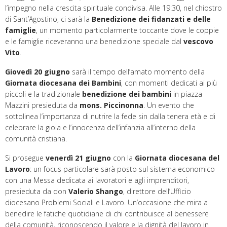
l’impegno nella crescita spirituale condivisa. Alle 19:30, nel chiostro
di Sant’Agostino, ci sarà la
Benedizione dei fidanzati e delle
famiglie
, un momento particolarmente toccante dove le coppie
e le famiglie riceveranno una benedizione speciale dal
vescovo
Vito
.
Giovedì 20 giugno
sarà il tempo dell’amato momento della
Giornata
d
iocesana dei Bambini
, con momenti dedicati ai più
piccoli e la tradizionale
benedizione dei bambini
in piazza
Mazzini presieduta da
mons. Piccinonna
. Un evento che
sottolinea l’importanza di nutrire la fede sin dalla tenera età e di
celebrare la gioia e l’innocenza dell’infanzia all’interno della
comunità cristiana.
Si prosegue
v
enerdì 21 giugno
con la
Giornata diocesana del
Lavoro
: un focus particolare sarà posto sul sistema economico
con una Messa dedicata ai lavoratori e agli imprenditori,
presieduta da don
Valerio Shango
, direttore dell’Ufficio
diocesano Problemi Sociali e Lavoro. Un’occasione che mira a
benedire le fatiche quotidiane di chi contribuisce al benessere
della comunità, riconoscendo il valore e la dignità del lavoro in