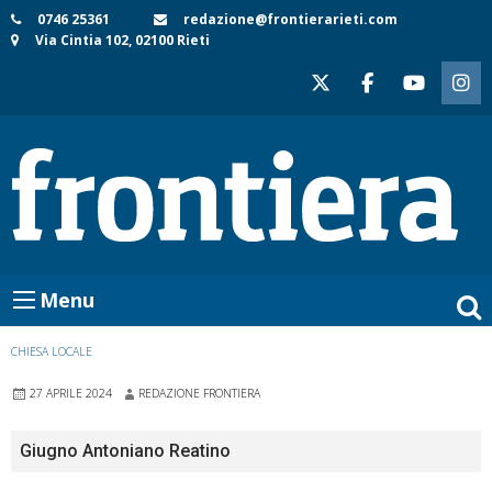
Skip
0746 25361
redazione@frontierarieti.com
Via Cintia 102, 02100 Rieti
to
content
Menu
CHIESA LOCALE
27 APRILE 2024
REDAZIONE FRONTIERA
Giugno Antoniano Reatino