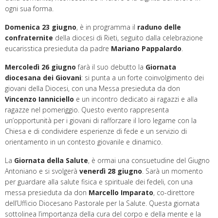
ogni sua forma.
Domenica 23 giugno
, è in programma il
raduno delle
confraternite
della diocesi di Rieti, seguito dalla celebrazione
eucarisstica presieduta da padre
Mariano Pappalardo
.
Mercoledì 26 giugno
farà il suo debutto la
Giornata
d
iocesana dei Giovani
: si punta a un forte coinvolgimento dei
giovani della Diocesi, con una Messa presieduta da don
Vincenzo Ianniciello
e un incontro dedicato ai ragazzi e alla
ragazze nel pomeriggio. Questo evento rappresenta
un’opportunità per i giovani di rafforzare il loro legame con la
Chiesa e di condividere esperienze di fede e un servizio di
orientamento in un contesto giovanile e dinamico.
La
Giornata della Salute
, è ormai una consuetudine del Giugno
Antoniano e si svolgerà
v
enerdì 28 giugno
. Sarà un momento
per guardare alla salute fisica e spirituale dei fedeli, con una
messa presieduta da don
Marcello Imparato
, co-direttore
dell’Ufficio Diocesano Pastorale per la Salute. Questa giornata
sottolinea l’importanza della cura del corpo e della mente e la