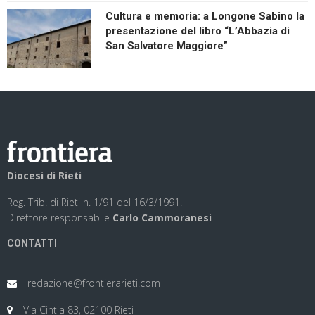
Cultura e memoria: a Longone Sabino la
presentazione del libro “L’Abbazia di
San Salvatore Maggiore”
Diocesi di Rieti
Reg. Trib. di Rieti n. 1/91 del 16/3/1991.
Direttore responsabile
Carlo Cammoranesi
CONTATTI
redazione@frontierarieti.com
Via Cintia 83, 02100 Rieti