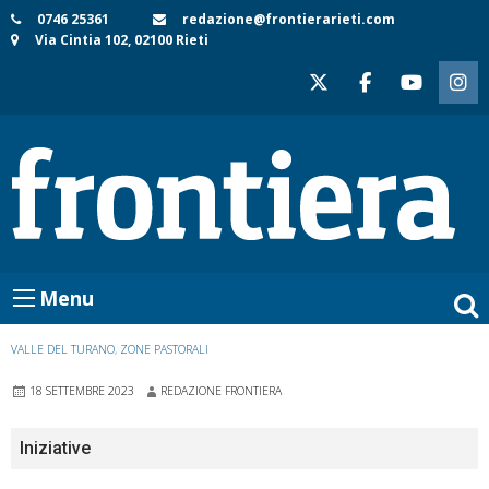
Skip
0746 25361
redazione@frontierarieti.com
Via Cintia 102, 02100 Rieti
to
content
Menu
VALLE DEL TURANO
,
ZONE PASTORALI
18 SETTEMBRE 2023
REDAZIONE FRONTIERA
Iniziative