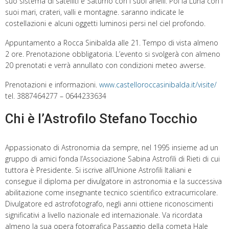
suo sistema di satelliti e Saturno con i suoi anelli. Poi la Luna con i
suoi mari, crateri, valli e montagne. saranno indicate le
costellazioni e alcuni oggetti luminosi persi nel ciel profondo.
Appuntamento a Rocca Sinibalda alle 21. Tempo di vista almeno
2 ore. Prenotazione obbligatoria. L’evento si svolgerà con almeno
20 prenotati e verrà annullato con condizioni meteo avverse.
Prenotazioni e informazioni.
www.castelloroccasinibalda.it/visite/
tel. 3887464277 – 0644233634
Chi è l’Astrofilo Stefano Tocchio
Appassionato di Astronomia da sempre, nel 1995 insieme ad un
gruppo di amici fonda l’Associazione Sabina Astrofili di Rieti di cui
tuttora è Presidente. Si iscrive all’Unione Astrofili Italiani e
consegue il diploma per divulgatore in astronomia e la successiva
abilitazione come insegnante tecnico scientifico extracurricolare.
Divulgatore ed astrofotografo, negli anni ottiene riconoscimenti
significativi a livello nazionale ed internazionale. Va ricordata
almeno la sua opera fotografica Passaggio della cometa Hale