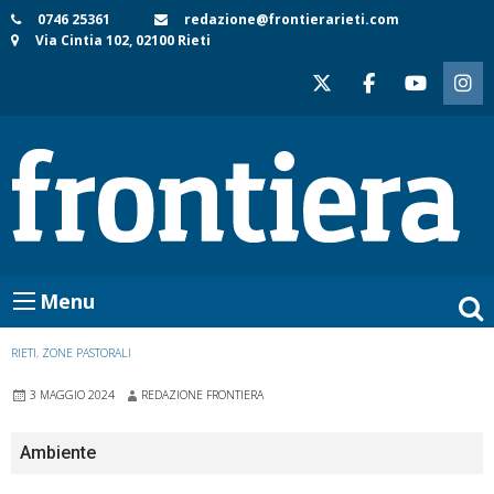
Skip
0746 25361
redazione@frontierarieti.com
Via Cintia 102, 02100 Rieti
to
content
Menu
RIETI
,
ZONE PASTORALI
3 MAGGIO 2024
REDAZIONE FRONTIERA
Ambiente