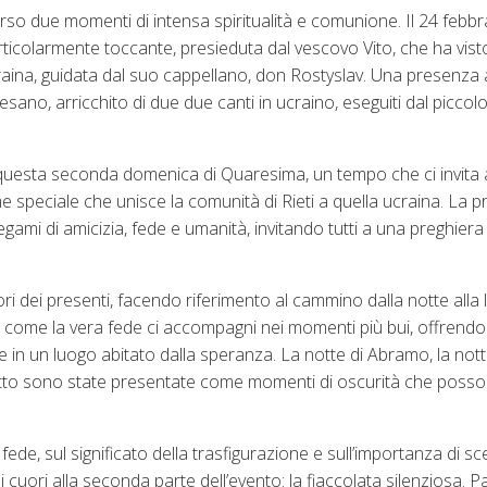
o due momenti di intensa spiritualità e comunione. Il 24 febbrai
ticolarmente toccante, presieduta dal vescovo Vito, che ha visto
craina, guidata dal suo cappellano, don Rostyslav. Una presenza 
esano, arricchito di due due canti in ucraino, eseguiti dal piccol
i questa seconda domenica di Quaresima, un tempo che ci invita a
me speciale che unisce la comunità di Rieti a quella ucraina. La 
gami di amicizia, fede e umanità, invitando tutti a una preghiera
 dei presenti, facendo riferimento al cammino dalla notte alla 
e come la vera fede ci accompagni nei momenti più bui, offrendo
 in un luogo abitato dalla speranza. La notte di Abramo, la nott
nflitto sono state presentate come momenti di oscurità che poss
ede, sul significato della trasfigurazione e sull’importanza di s
cuori alla seconda parte dell’evento: la fiaccolata silenziosa. 