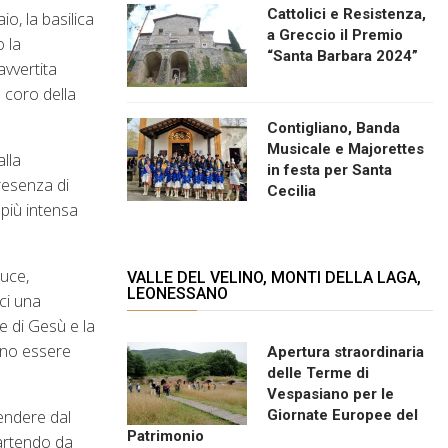
Cattolici e Resistenza,
o, la basilica
a Greccio il Premio
 la
“Santa Barbara 2024”
avvertita
o coro della
Contigliano, Banda
Musicale e Majorettes
lla
in festa per Santa
presenza di
Cecilia
 più intensa
luce,
VALLE DEL VELINO, MONTI DELLA LAGA,
LEONESSANO
ci una
e di Gesù e la
ono essere
Apertura straordinaria
delle Terme di
Vespasiano per le
cendere dal
Giornate Europee del
Patrimonio
Partendo da