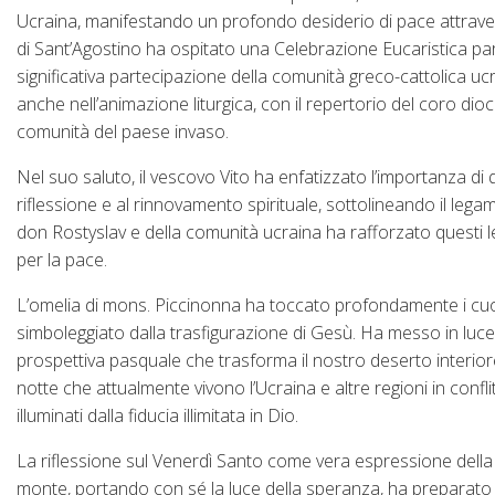
Ucraina, manifestando un profondo desiderio di pace attravers
di Sant’Agostino ha ospitato una Celebrazione Eucaristica par
significativa partecipazione della comunità greco-cattolica u
anche nell’animazione liturgica, con il repertorio del coro dioc
comunità del paese invaso.
Nel suo saluto, il vescovo Vito ha enfatizzato l’importanza d
riflessione e al rinnovamento spirituale, sottolineando il lega
don Rostyslav e della comunità ucraina ha rafforzato questi le
per la pace.
L’omelia di mons. Piccinonna ha toccato profondamente i cuori
simboleggiato dalla trasfigurazione di Gesù. Ha messo in luc
prospettiva pasquale che trasforma il nostro deserto interiore
notte che attualmente vivono l’Ucraina e altre regioni in co
illuminati dalla fiducia illimitata in Dio.
La riflessione sul Venerdì Santo come vera espressione della f
monte, portando con sé la luce della speranza, ha preparato i 