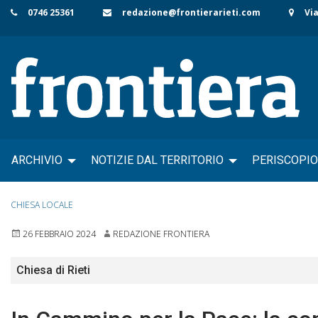
Skip
0746 25361
redazione@frontierarieti.com
Via
to
content
ARCHIVIO
NOTIZIE DAL TERRITORIO
PERISCOPIO
CHIESA LOCALE
26 FEBBRAIO 2024
REDAZIONE FRONTIERA
Chiesa di Rieti