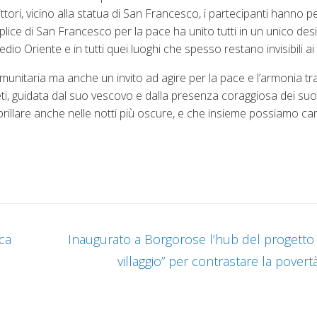
ri, vicino alla statua di San Francesco, i partecipanti hanno pe
plice di San Francesco per la pace ha unito tutti in un unico desi
edio Oriente e in tutti quei luoghi che spesso restano invisibili ai
itaria ma anche un invito ad agire per la pace e l’armonia tra 
ti, guidata dal suo vescovo e dalla presenza coraggiosa dei suoi 
 brillare anche nelle notti più oscure, e che insieme possiamo 
ca
Inaugurato a Borgorose l’hub del progetto 
villaggio” per contrastare la pover