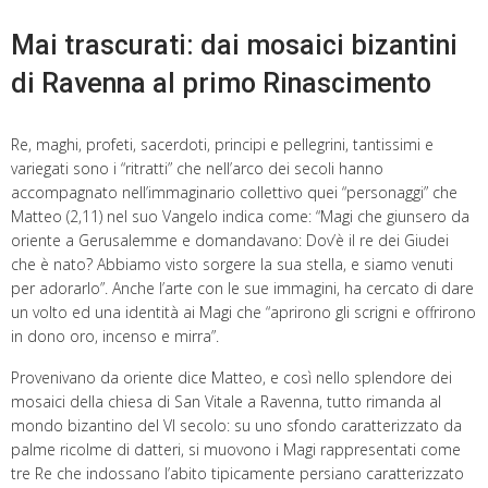
Mai trascurati: dai mosaici bizantini
di Ravenna al primo Rinascimento
Re, maghi, profeti, sacerdoti, principi e pellegrini, tantissimi e
variegati sono i “ritratti” che nell’arco dei secoli hanno
accompagnato nell’immaginario collettivo quei “personaggi” che
Matteo (2,11) nel suo Vangelo indica come: “Magi che giunsero da
oriente a Gerusalemme e domandavano: Dov’è il re dei Giudei
che è nato? Abbiamo visto sorgere la sua stella, e siamo venuti
per adorarlo”. Anche l’arte con le sue immagini, ha cercato di dare
un volto ed una identità ai Magi che “aprirono gli scrigni e offrirono
in dono oro, incenso e mirra”.
Provenivano da oriente dice Matteo, e così nello splendore dei
mosaici della chiesa di San Vitale a Ravenna, tutto rimanda al
mondo bizantino del VI secolo: su uno sfondo caratterizzato da
palme ricolme di datteri, si muovono i Magi rappresentati come
tre Re che indossano l’abito tipicamente persiano caratterizzato