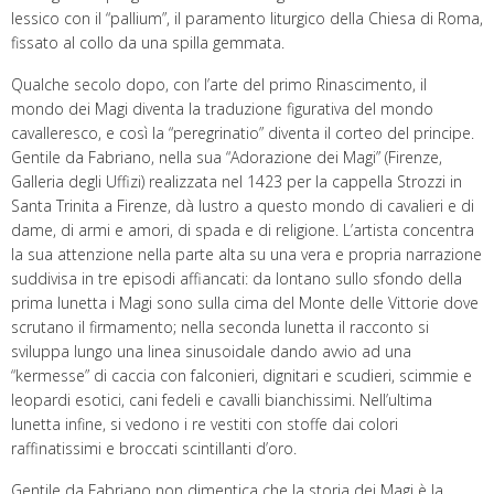
lessico con il “pallium”, il paramento liturgico della Chiesa di Roma,
fissato al collo da una spilla gemmata.
Qualche secolo dopo, con l’arte del primo Rinascimento, il
mondo dei Magi diventa la traduzione figurativa del mondo
cavalleresco, e così la “peregrinatio” diventa il corteo del principe.
Gentile da Fabriano, nella sua “Adorazione dei Magi” (Firenze,
Galleria degli Uffizi) realizzata nel 1423 per la cappella Strozzi in
Santa Trinita a Firenze, dà lustro a questo mondo di cavalieri e di
dame, di armi e amori, di spada e di religione. L’artista concentra
la sua attenzione nella parte alta su una vera e propria narrazione
suddivisa in tre episodi affiancati: da lontano sullo sfondo della
prima lunetta i Magi sono sulla cima del Monte delle Vittorie dove
scrutano il firmamento; nella seconda lunetta il racconto si
sviluppa lungo una linea sinusoidale dando avvio ad una
“kermesse” di caccia con falconieri, dignitari e scudieri, scimmie e
leopardi esotici, cani fedeli e cavalli bianchissimi. Nell’ultima
lunetta infine, si vedono i re vestiti con stoffe dai colori
raffinatissimi e broccati scintillanti d’oro.
Gentile da Fabriano non dimentica che la storia dei Magi è la