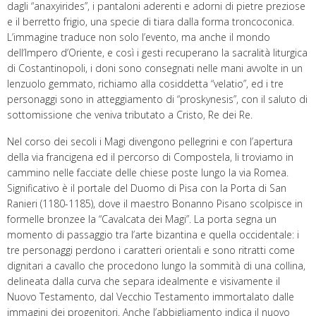
dagli “anaxyirides”, i pantaloni aderenti e adorni di pietre preziose
e il berretto frigio, una specie di tiara dalla forma troncoconica.
L’immagine traduce non solo l’evento, ma anche il mondo
dell’Impero d’Oriente, e così i gesti recuperano la sacralità liturgica
di Costantinopoli, i doni sono consegnati nelle mani avvolte in un
lenzuolo gemmato, richiamo alla cosiddetta “velatio”, ed i tre
personaggi sono in atteggiamento di “proskynesis”, con il saluto di
sottomissione che veniva tributato a Cristo, Re dei Re.
Nel corso dei secoli i Magi divengono pellegrini e con l’apertura
della via francigena ed il percorso di Compostela, li troviamo in
cammino nelle facciate delle chiese poste lungo la via Romea.
Significativo è il portale del Duomo di Pisa con la Porta di San
Ranieri (1180-1185), dove il maestro Bonanno Pisano scolpisce in
formelle bronzee la “Cavalcata dei Magi”. La porta segna un
momento di passaggio tra l’arte bizantina e quella occidentale: i
tre personaggi perdono i caratteri orientali e sono ritratti come
dignitari a cavallo che procedono lungo la sommità di una collina,
delineata dalla curva che separa idealmente e visivamente il
Nuovo Testamento, dal Vecchio Testamento immortalato dalle
immagini dei progenitori. Anche l’abbigliamento indica il nuovo