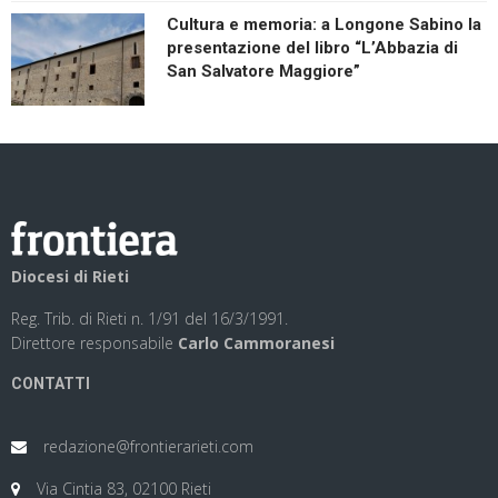
Cultura e memoria: a Longone Sabino la
presentazione del libro “L’Abbazia di
San Salvatore Maggiore”
Diocesi di Rieti
Reg. Trib. di Rieti n. 1/91 del 16/3/1991.
Direttore responsabile
Carlo Cammoranesi
CONTATTI
redazione@frontierarieti.com
Via Cintia 83, 02100 Rieti