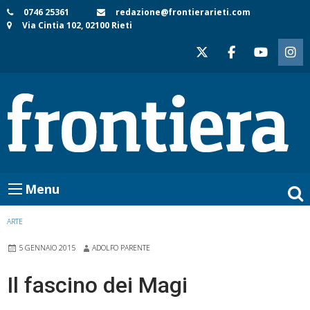
Skip
0746 25361
redazione@frontierarieti.com
Via Cintia 102, 02100 Rieti
to
content
Menu
ARTE
5 GENNAIO 2015
ADOLFO PARENTE
Il fascino dei Magi