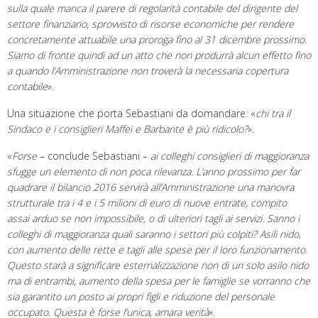
sulla quale manca il parere di regolarità contabile del dirigente del
settore finanziario, sprovvisto di risorse economiche per rendere
concretamente attuabile una proroga fino al 31 dicembre prossimo.
Siamo di fronte quindi ad un atto che non produrrà alcun effetto fino
a quando l’Amministrazione non troverà la necessaria copertura
contabile
».
Una situazione che porta Sebastiani da domandare: «
chi tra il
Sindaco e i consiglieri Maffei e Barbante è più ridicolo?
».
«
Forse
– conclude Sebastiani –
ai colleghi consiglieri di maggioranza
sfugge un elemento di non poca rilevanza. L’anno prossimo per far
quadrare il bilancio 2016 servirà all’Amministrazione una manovra
strutturale tra i 4 e i 5 milioni di euro di nuove entrate, compito
assai arduo se non impossibile, o di ulteriori tagli ai servizi. Sanno i
colleghi di maggioranza quali saranno i settori più colpiti? Asili nido,
con aumento delle rette e tagli alle spese per il loro funzionamento.
Questo starà a significare esternalizzazione non di un solo asilo nido
ma di entrambi, aumento della spesa per le famiglie se vorranno che
sia garantito un posto ai propri figli e riduzione del personale
occupato. Questa è forse l’unica, amara verità
».