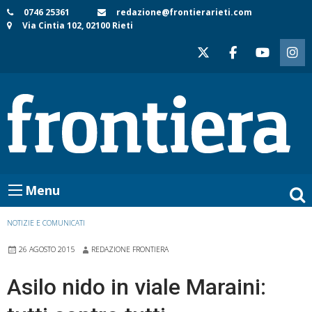
Skip
0746 25361
redazione@frontierarieti.com
Via Cintia 102, 02100 Rieti
to
content
Menu
NOTIZIE E COMUNICATI
26 AGOSTO 2015
REDAZIONE FRONTIERA
Asilo nido in viale Maraini: