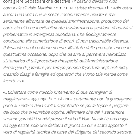
consigliere Sebastiani che descrive «
il destino dell’asilo nido
comunale di Viale Maraini
» come una «
triste vicenda
» che «
dimostra
ancora una volta che le scelte continuamente rinviate e mai
seriamente affrontate da qualsiasi amministrazione, producono dei
corto circuiti che inevitabilmente trasformano la gestione di qualsiasi
problematica in emergenza quotidiana. Che fisiologicamente
conducono alla commissione di errori, di non trascurabile rilevanza.
Palesando con il continuo ricorso all’istituto delle proroghe anche in
quest’ultima occasione, dopo che da anni si persevera nell’utilizzo
sistematico di tali procedure l’incapacità dell’Amministrazione
Petrangeli di garantire per tempo persino l’apertura degli asili nido,
creando disagi a famiglie ed operatori che vivono tale inerzia come
incertezza
».
«
Etichettare come ridicolo l’intervento di due consiglieri di
maggioranza
– aggiunge Sebastiani –
certamente non fa guadagnare
punti al Sindaco della svolta, soprattutto se poi la toppa è peggiore
del buco che si vorrebbe coprire. Affermare che dal 1 settembre
saranno garantiti i servizi presso il nido di Viale Maraini è una bugia.
Ad oggi esiste solo una delibera di giunta su cui è stato apposto il
visto di regolarità tecnica da parte del dirigente del secondo settore,