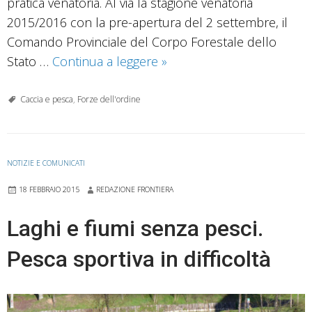
pratica venatoria. Al via la stagione venatoria
2015/2016 con la pre-apertura del 2 settembre, il
Comando Provinciale del Corpo Forestale dello
Apertura
Stato …
Continua a leggere
»
della
caccia:
Caccia e pesca
,
Forze dell'ordine
i
consigli
della
NOTIZIE E COMUNICATI
Forestale
18 FEBBRAIO 2015
REDAZIONE FRONTIERA
Laghi e fiumi senza pesci.
Pesca sportiva in difficoltà