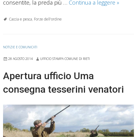
Abbatte
consentite, la preda più …
Continua a leggere
»
un
germano
Caccia e pesca
,
Forze dell'ordine
cacciato
multato
dalla
NOTIZIE E COMUNICATI
Foresta
28 AGOSTO 2014
UFFICIO STAMPA COMUNE DI RIETI
Apertura ufficio Uma
consegna tesserini venatori