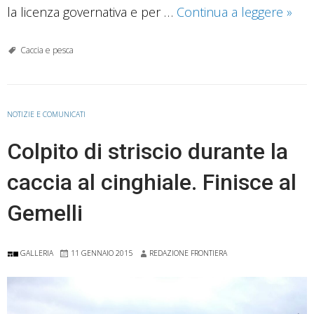
Lagh
la licenza governativa e per …
Continua a leggere
»
e
fiumi
Caccia e pesca
senz
pesci
Pesc
NOTIZIE E COMUNICATI
sport
Colpito di striscio durante la
in
diffi
caccia al cinghiale. Finisce al
Gemelli
GALLERIA
11 GENNAIO 2015
REDAZIONE FRONTIERA