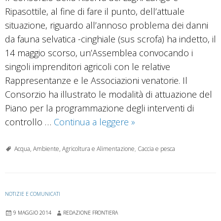
Ripasottile, al fine di fare il punto, dell’attuale
situazione, riguardo all’annoso problema dei danni
da fauna selvatica -cinghiale (sus scrofa) ha indetto, il
14 maggio scorso, un’Assemblea convocando i
singoli imprenditori agricoli con le relative
Rappresentanze e le Associazioni venatorie. Il
Consorzio ha illustrato le modalità di attuazione del
Piano per la programmazione degli interventi di
Danni
controllo …
Continua a leggere
»
da
cinghiali:
Acqua, Ambiente, Agricoltura e Alimentazione
,
Caccia e pesca
un’assemblea
per
fare
NOTIZIE E COMUNICATI
il
9 MAGGIO 2014
REDAZIONE FRONTIERA
punto