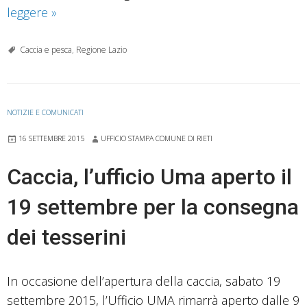
Regione
leggere
»
Lazio:
al
Caccia e pesca
,
Regione Lazio
via
il
Disciplinare
NOTIZIE E COMUNICATI
per
16 SETTEMBRE 2015
UFFICIO STAMPA COMUNE DI RIETI
la
caccia
Caccia, l’ufficio Uma aperto il
al
19 settembre per la consegna
cinghiale
in
dei tesserini
braccata
nel
Lazio
In occasione dell’apertura della caccia, sabato 19
settembre 2015, l’Ufficio UMA rimarrà aperto dalle 9