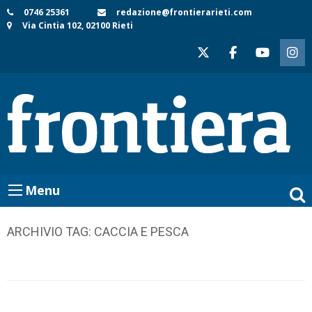
Skip
0746 25361
redazione@frontierarieti.com
Via Cintia 102, 02100 Rieti
to
content
Menu
ARCHIVIO TAG:
CACCIA E PESCA