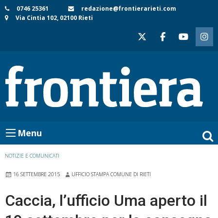
Skip
0746 25361
redazione@frontierarieti.com
Via Cintia 102, 02100 Rieti
to
content
Menu
NOTIZIE E COMUNICATI
16 SETTEMBRE 2015
UFFICIO STAMPA COMUNE DI RIETI
Caccia, l’ufficio Uma aperto il