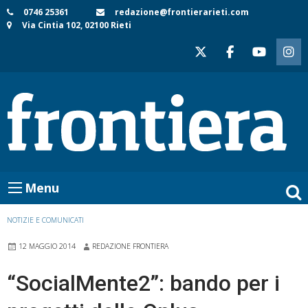
Skip
0746 25361
redazione@frontierarieti.com
Via Cintia 102, 02100 Rieti
to
content
Menu
NOTIZIE E COMUNICATI
12 MAGGIO 2014
REDAZIONE FRONTIERA
“SocialMente2”: bando per i