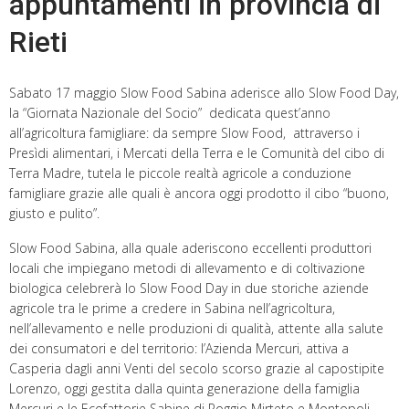
appuntamenti in provincia di
Rieti
Sabato 17 maggio Slow Food Sabina aderisce allo Slow Food Day,
la “Giornata Nazionale del Socio” dedicata quest’anno
all’agricoltura famigliare: da sempre Slow Food, attraverso i
Presìdi alimentari, i Mercati della Terra e le Comunità del cibo di
Terra Madre, tutela le piccole realtà agricole a conduzione
famigliare grazie alle quali è ancora oggi prodotto il cibo “buono,
giusto e pulito”.
Slow Food Sabina, alla quale aderiscono eccellenti produttori
locali che impiegano metodi di allevamento e di coltivazione
biologica celebrerà lo Slow Food Day in due storiche aziende
agricole tra le prime a credere in Sabina nell’agricoltura,
nell’allevamento e nelle produzioni di qualità, attente alla salute
dei consumatori e del territorio: l’Azienda Mercuri, attiva a
Casperia dagli anni Venti del secolo scorso grazie al capostipite
Lorenzo, oggi gestita dalla quinta generazione della famiglia
Mercuri e le Ecofattorie Sabine di Poggio Mirteto e Montopoli