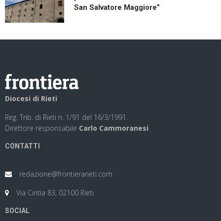
San Salvatore Maggiore”
Diocesi di Rieti
Reg. Trib. di Rieti n. 1/91 del 16/3/1991.
Direttore responsabile
Carlo Cammoranesi
CONTATTI
redazione@frontierarieti.com
Via Cintia 83, 02100 Rieti
SOCIAL