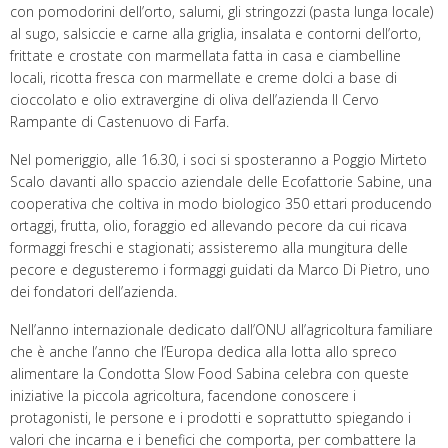
con pomodorini dell’orto, salumi, gli stringozzi (pasta lunga locale)
al sugo, salsiccie e carne alla griglia, insalata e contorni dell’orto,
frittate e crostate con marmellata fatta in casa e ciambelline
locali, ricotta fresca con marmellate e creme dolci a base di
cioccolato e olio extravergine di oliva dell’azienda Il Cervo
Rampante di Castenuovo di Farfa.
Nel pomeriggio, alle 16.30, i soci si sposteranno a Poggio Mirteto
Scalo davanti allo spaccio aziendale delle Ecofattorie Sabine, una
cooperativa che coltiva in modo biologico 350 ettari producendo
ortaggi, frutta, olio, foraggio ed allevando pecore da cui ricava
formaggi freschi e stagionati; assisteremo alla mungitura delle
pecore e degusteremo i formaggi guidati da Marco Di Pietro, uno
dei fondatori dell’azienda.
Nell’anno internazionale dedicato dall’ONU all’agricoltura familiare
che è anche l’anno che l’Europa dedica alla lotta allo spreco
alimentare la Condotta Slow Food Sabina celebra con queste
iniziative la piccola agricoltura, facendone conoscere i
protagonisti, le persone e i prodotti e soprattutto spiegando i
valori che incarna e i benefici che comporta, per combattere la