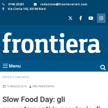
Skip
0746 25361
redazione@frontierarieti.com
Via Cintia 102, 02100 Rieti
to
content
Menu
NOTIZIE E COMUNICATI
15 MAGGIO 2014
INES INNOCENTINI
Slow Food Day: gli