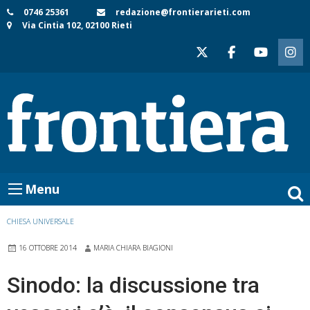
Skip
0746 25361
redazione@frontierarieti.com
Via Cintia 102, 02100 Rieti
to
content
Menu
CHIESA UNIVERSALE
16 OTTOBRE 2014
MARIA CHIARA BIAGIONI
Sinodo: la discussione tra