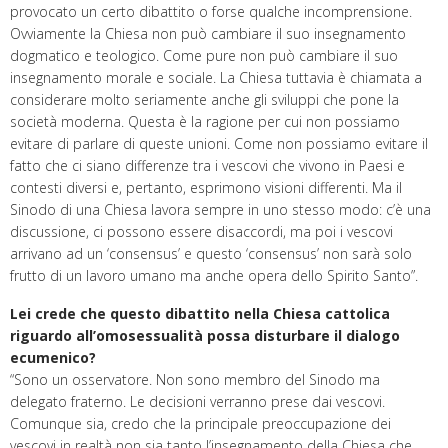
provocato un certo dibattito o forse qualche incomprensione.
Ovviamente la Chiesa non può cambiare il suo insegnamento
dogmatico e teologico. Come pure non può cambiare il suo
insegnamento morale e sociale. La Chiesa tuttavia è chiamata a
considerare molto seriamente anche gli sviluppi che pone la
società moderna. Questa è la ragione per cui non possiamo
evitare di parlare di queste unioni. Come non possiamo evitare il
fatto che ci siano differenze tra i vescovi che vivono in Paesi e
contesti diversi e, pertanto, esprimono visioni differenti. Ma il
Sinodo di una Chiesa lavora sempre in uno stesso modo: c’è una
discussione, ci possono essere disaccordi, ma poi i vescovi
arrivano ad un ‘consensus’ e questo ‘consensus’ non sarà solo
frutto di un lavoro umano ma anche opera dello Spirito Santo”.
Lei crede che questo dibattito nella Chiesa cattolica
riguardo all’omosessualità possa disturbare il dialogo
ecumenico?
“Sono un osservatore. Non sono membro del Sinodo ma
delegato fraterno. Le decisioni verranno prese dai vescovi.
Comunque sia, credo che la principale preoccupazione dei
vescovi in realtà non sia tanto l’insegnamento della Chiesa che