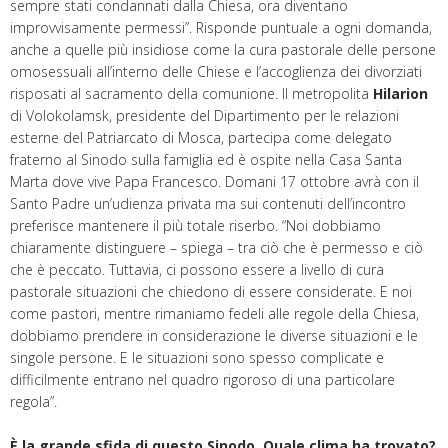
sempre stati condannati dalla Chiesa, ora diventano
improvvisamente permessi”. Risponde puntuale a ogni domanda,
anche a quelle più insidiose come la cura pastorale delle persone
omosessuali all’interno delle Chiese e l’accoglienza dei divorziati
risposati al sacramento della comunione. Il metropolita
Hilarion
di Volokolamsk, presidente del Dipartimento per le relazioni
esterne del Patriarcato di Mosca, partecipa come delegato
fraterno al Sinodo sulla famiglia ed è ospite nella Casa Santa
Marta dove vive Papa Francesco. Domani 17 ottobre avrà con il
Santo Padre un’udienza privata ma sui contenuti dell’incontro
preferisce mantenere il più totale riserbo. “Noi dobbiamo
chiaramente distinguere – spiega – tra ciò che è permesso e ciò
che è peccato. Tuttavia, ci possono essere a livello di cura
pastorale situazioni che chiedono di essere considerate. E noi
come pastori, mentre rimaniamo fedeli alle regole della Chiesa,
dobbiamo prendere in considerazione le diverse situazioni e le
singole persone. E le situazioni sono spesso complicate e
difficilmente entrano nel quadro rigoroso di una particolare
regola”.
È la grande sfida di questo Sinodo. Quale clima ha trovato?