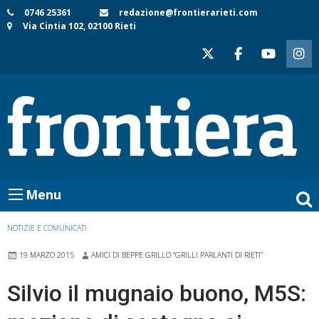
Skip
0746 25361
redazione@frontierarieti.com
Via Cintia 102, 02100 Rieti
to
content
Menu
NOTIZIE E COMUNICATI
19 MARZO 2015
AMICI DI BEPPE GRILLO “GRILLI PARLANTI DI RIETI”
Silvio il mugnaio buono, M5S: