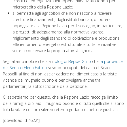
“crediti di emergenza” dell’appena rifinanziato fondo per il
microcredito della Regione Lazio;
si permetta agli agricoltori che non riescono a ricevere
credito e finanziamenti, dagli istituti bancari, di potersi
appoggiare alla Regione Lazio per il sostegno, in particolare,
a progetti di: adeguamento alla normativa vigente,
miglioramento degli standard di coltivazione e produzione,
efficientamento energetico/strutturale e tutte le iniziative
volte a conservare la propria attività agricola.
Segnaliamo inoltre che sia il
blog di Beppe Grillo
che
la portavoce
del Senato Elena Fattori
si sono occupati del caso di Silvio
Paoselli, al fine di non lasciar cadere nel dimenticatoio la triste
vicenda del mugnaio buono e per divulgare anche tra i
parlamentari, la sottoscrizione della petizione.
Ci aspettiamo per questo, che la Regione Lazio raccolga l’invito
della famiglia di Silvio il mugnaio buono e di tutti quelli che si sono
tolti la vita e col loro silenzio eterno gridano rispetto e giustizia!
[download id=”622″]