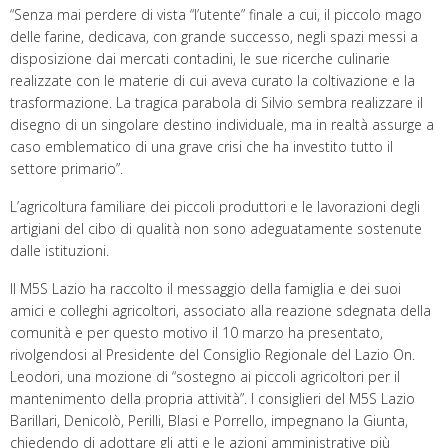
“Senza mai perdere di vista “l’utente” finale a cui, il piccolo mago
delle farine, dedicava, con grande successo, negli spazi messi a
disposizione dai mercati contadini, le sue ricerche culinarie
realizzate con le materie di cui aveva curato la coltivazione e la
trasformazione. La tragica parabola di Silvio sembra realizzare il
disegno di un singolare destino individuale, ma in realtà assurge a
caso emblematico di una grave crisi che ha investito tutto il
settore primario”.
L’agricoltura familiare dei piccoli produttori e le lavorazioni degli
artigiani del cibo di qualità non sono adeguatamente sostenute
dalle istituzioni.
Il M5S Lazio ha raccolto il messaggio della famiglia e dei suoi
amici e colleghi agricoltori, associato alla reazione sdegnata della
comunità e per questo motivo il 10 marzo ha presentato,
rivolgendosi al Presidente del Consiglio Regionale del Lazio On.
Leodori, una mozione di “sostegno ai piccoli agricoltori per il
mantenimento della propria attività”. I consiglieri del M5S Lazio
Barillari, Denicolò, Perilli, Blasi e Porrello, impegnano la Giunta,
chiedendo di adottare gli atti e le azioni amministrative più