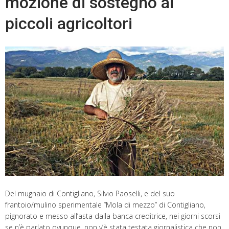
mozione di sostegno ai
piccoli agricoltori
Del mugnaio di Contigliano, Silvio Paoselli, e del suo
frantoio/mulino sperimentale “Mola di mezzo” di Contigliano,
pignorato e messo all’asta dalla banca creditrice, nei giorni scorsi
se n’è parlato ovunque, non v’è stata testata giornalistica che non