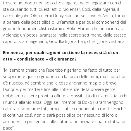
trovare un modo non solo di dialogare, ma di negoziare con chi
sta causando tutti questi atti di violenza”. Così, dalla Nigeria, il
cardinale John Olorunfemi Onaiyekan, arcivescovo di Abuja, torna
a parlare della possibilità di un’amnistia per quei componenti del
gruppo fondamentalista islamico Boko Haram che rinuncino alla
violenza: un’ipotesi avanzata, nelle scorse settimane, dallo stesso
capo di Stato nigeriano, Goodluck Jonathan, di religione cristiana.
Eminenza, per quali ragioni sostiene la necessità di un
atto – condizionato – di clemenza?
“Mi sembra chiaro che l’esercito nigeriano ha fatto di tutto per
sopprimere questo gruppo con la forza delle armi, ma finora non
c’è riuscito, né sembra che le cose andranno meglio a breve.
Dunque, per mettere fine alle sofferenze della povera gente,
dobbiamo essere pronti a offrire la possibilità di un’amnistia a chi
rinuncia alla violenza. Oggi, se i membri di Boko Haram vengono
catturati, sono arrestati, processati e condannati a morte. Finché
si continua così, non ci sarà possibilità per nessuno di loro di
arrendersi o presentarsi alle autorità per iniziare una trattativa di
pace”.