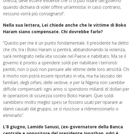
onestà, deve essere evidente che ci si può fidare del governo
quando dichiara di voler offrire un’amnistia: in caso contrario,
nessuno vorrà più consegnarsi!”.
Nella sua lettera, Lei chiede anche che le vittime di Boko
Haram siano compensate. Chi dovrebbe farlo?
“Questo per me è un punto fondamentale. Il presidente ha detto
che chi, tra i Boko Haram si pentirà, abbandonando la violenza,
sarà reintegrato nella vita sociale nel Paese e riabilitato. Ma se il
governo è pronto a spendere soldi per riabilitare i terroristi
pentiti, non si può non pensare alle vittime delle loro atrocità. Chi
è morto non potrà essere riportato in vita, ma ha lasciato dei
familiari, degli orfani, delle vedove, e per la Nigeria non sarebbe
difficile compensarli: ogni anno si spendono miliardi di dollari per
le operazioni di sicurezza contro Boko Haram. Quei soldi
sarebbero molto meglio spesi se fossero usati per riparare ai
danni causati dal gruppo, se si riuscisse a ridimensionarlo o
eliminarlo”.
L’8 giugno, Lamido Sanusi, (ex-governatore della Banca
centrale e oppositore del presidente Jonathan, ndr) è