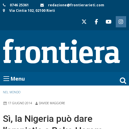
Skip
0746 25361
redazione@frontierarieti.com
Via Cintia 102, 02100 Rieti
to
content
Menu
NEL MONDO
17 GIUGNO 2014
DAVIDE MAGGIORE
Sì, la Nigeria può dare