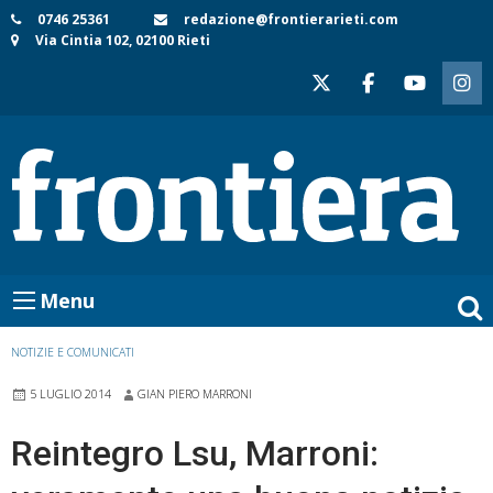
Skip
0746 25361
redazione@frontierarieti.com
Via Cintia 102, 02100 Rieti
to
content
Menu
NOTIZIE E COMUNICATI
5 LUGLIO 2014
GIAN PIERO MARRONI
Reintegro Lsu, Marroni: