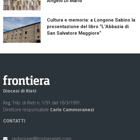
Angelo Di Mario
Cultura e memoria: a Longone Sabino la
presentazione del libro “L’Abbazia di
San Salvatore Maggiore”
Diocesi di Rieti
Reg. Trib. di Rieti n. 1/91 del 16/3/1991.
Direttore responsabile
Carlo Cammoranesi
CONTATTI
redazione@frontierarieti.com