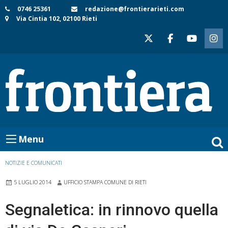
Skip
0746 25361
redazione@frontierarieti.com
Via Cintia 102, 02100 Rieti
to
content
Menu
NOTIZIE E COMUNICATI
5 LUGLIO 2014
UFFICIO STAMPA COMUNE DI RIETI
Segnaletica: in rinnovo quella