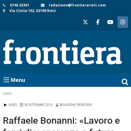
Skip
0746 25361
redazione@frontierarieti.com
Via Cintia 102, 02100 Rieti
to
content
Menu
VIDEO
VIDEO
28 SETTEMBRE 2015
REDAZIONE FRONTIERA
Raffaele Bonanni: «Lavoro e