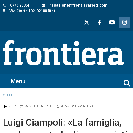
Skip
0746 25361
redazione@frontierarieti.com
Via Cintia 102, 02100 Rieti
to
content
Menu
VIDEO
VIDEO
28 SETTEMBRE 2015
REDAZIONE FRONTIERA
Luigi Ciampoli: «La famiglia,