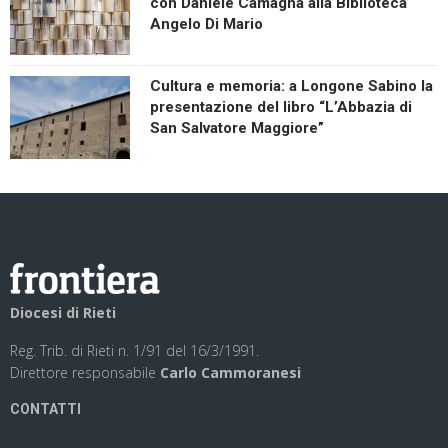
con Daniele Camagna alla Biblioteca
Angelo Di Mario
Cultura e memoria: a Longone Sabino la
presentazione del libro “L’Abbazia di
San Salvatore Maggiore”
Diocesi di Rieti
Reg. Trib. di Rieti n. 1/91 del 16/3/1991.
Direttore responsabile
Carlo Cammoranesi
CONTATTI