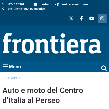
Skip
0746 25361
redazione@frontierarieti.com
Via Cintia 102, 02100 Rieti
to
content
Menu
FOTOCRONACHE
Auto e moto del Centro
d’Italia al Perseo