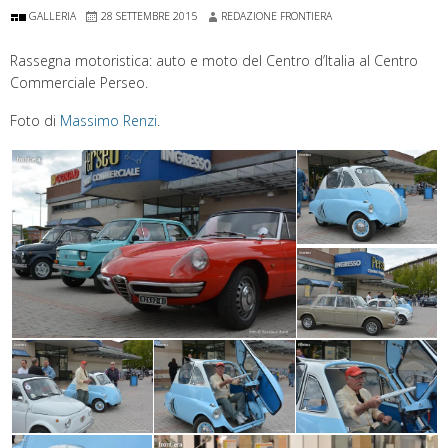
GALLERIA
28 SETTEMBRE 2015
REDAZIONE FRONTIERA
Rassegna motoristica: auto e moto del Centro d’Italia al Centro
Commerciale Perseo.
Foto di
Massimo Renzi
.