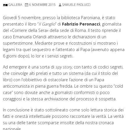
GALLERIA
6 NOVEMBRE 2015
SAMUELE PAOLUCCI
Giovedì 5 novembre, presso la biblioteca Paroniana, è stato
presentato il libro “
Il Ganglio
” di
Fabrizio Peronacci
, giornalista
del «Corriere della Sera» della sede di Roma. Il testo riprende il
caso Emanuela Orlandi attraverso le dichiarazioni di un
supertestimone. Mediante prove e ricostruzioni si mostrano i
legami tra quel sequestro e l’attentato al Papa (avvenuto appena
6 giorni dopo), lo Ior e i servizi segreti.
Ad emergere è una sorta di
spy story
, con tanto di codici segreti,
che coinvolge alti prelati e tutto un sistema (da cui il titolo del
libro) con l’obbiettivo di ostacolare l’azione di un Papa
anticomunista in piena guerra fredda. Le ombre su questo “cold
case” sono dovute anche a giornalisti conformisti o poco
coraggiosi e la stessa archiviazione del processo è sospetta.
In conclusione è stato sottolineato come solo lettura storica dei
fatti e onestà intellettuale possono raccontare la verità. La verità
su una delle tante scomparse irrisolte della nostra cronaca
nazionale.