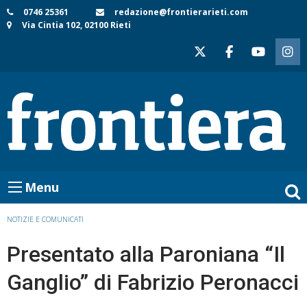
Skip
0746 25361
redazione@frontierarieti.com
Via Cintia 102, 02100 Rieti
to
content
Menu
NOTIZIE E COMUNICATI
Presentato alla Paroniana “Il
Ganglio” di Fabrizio Peronacci