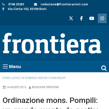
Skip
0746 25361
redazione@frontierarieti.com
Via Cintia 102, 02100 Rieti
to
content
Menu
CHIESA LOCALE
,
IN EVIDENZA
,
NOTIZIE E COMUNICATI
14 AGOSTO 2015
REDAZIONE FRONTIERA
Ordinazione mons. Pompili: