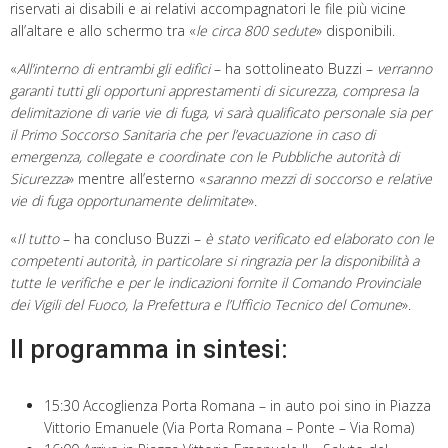
riservati ai disabili e ai relativi accompagnatori le file più vicine
all’altare e allo schermo tra «
le circa
800 sedute
» disponibili.
«
All’interno di entrambi gli edifici
– ha sottolineato Buzzi –
verranno
garanti tutti gli opportuni apprestamenti di sicurezza, compresa la
delimitazione di varie vie di fuga, vi sarà qualificato personale sia per
il Primo Soccorso Sanitaria che per l’evacuazione in caso di
emergenza, collegate e coordinate con le Pubbliche autorità di
Sicurezza
» mentre all’esterno «
saranno mezzi di soccorso e relative
vie di fuga opportunamente delimitate
».
«
Il tutto
– ha concluso Buzzi –
è
stato verificato ed elaborato con le
competenti autorità, in particolare si ringrazia per la disponibilità a
tutte le verifiche e per le indicazioni fornite il Comando Provinciale
dei
Vigili del Fuoco
,
l
a Prefettura e l’Ufficio Tecnico del Comune
».
Il programma in sintesi:
15:30 Accoglienza Porta Romana – in auto poi sino in Piazza
Vittorio Emanuele (Via Porta Romana – Ponte – Via Roma)