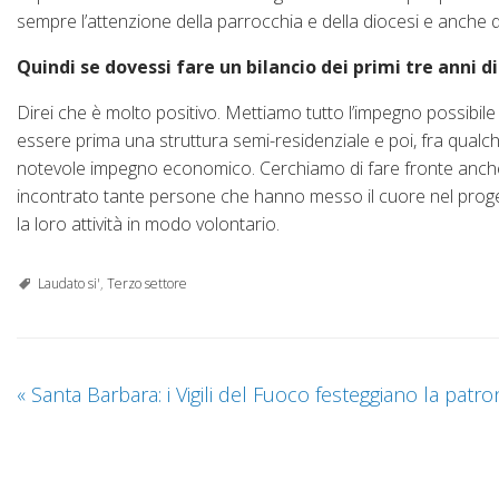
sempre l’attenzione della parrocchia e della diocesi e anche 
Quindi se dovessi fare un bilancio dei primi tre anni di
Direi che è molto positivo. Mettiamo tutto l’impegno possibile n
essere prima una struttura semi-residenziale e poi, fra qualch
notevole impegno economico. Cerchiamo di fare fronte anche a
incontrato tante persone che hanno messo il cuore nel progett
la loro attività in modo volontario.
Laudato si'
,
Terzo settore
«
Santa Barbara: i Vigili del Fuoco festeggiano la patro