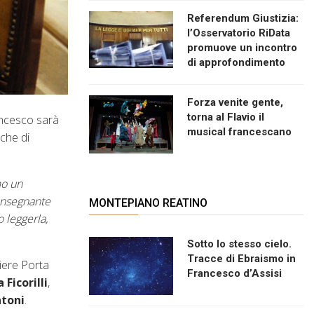
Referendum Giustizia:
l’Osservatorio RiData
promuove un incontro
di approfondimento
Forza venite gente,
torna al Flavio il
rancesco sarà
musical francescano
che di
mo un
 insegnante
MONTEPIANO REATINO
 leggerla,
Sotto lo stesso cielo.
Tracce di Ebraismo in
tiere Porta
Francesco d’Assisi
 Ficorilli
,
ntoni
.