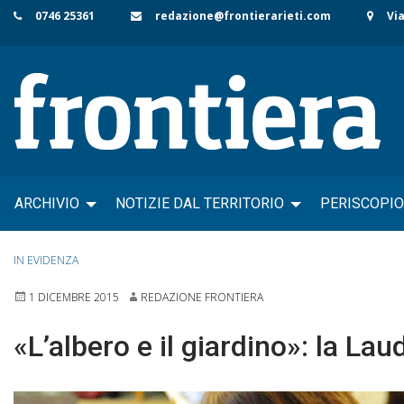
Skip
0746 25361
redazione@frontierarieti.com
Via
to
content
ARCHIVIO
NOTIZIE DAL TERRITORIO
PERISCOPIO
IN EVIDENZA
1 DICEMBRE 2015
REDAZIONE FRONTIERA
«L’albero e il giardino»: la La