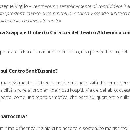
segue Virgilio –
cercheremo semplicemente di condividere il s
ta “presterà” la voce ai commenti di Andrea. Essendo autistico r
ll’enciclica ha lavorato molto
».
rica Scappa e Umberto Caraccia del Teatro Alchemico con 
, per dare l’idea di un annuncio di futuro, una prospettiva a quelli 
o sul Centro Sant’Eusanio?
i, ma ovviamente si intreccia anche alla necessità di promuover
lità anche ai problemi dei nostri ospiti. Ma c’è dell’altro: quest
rto, come una realtà osmotica, che esce sul quartiere e sulla l
e parrocchia?
 minima diffidenza iniziale ci ha accolto e sostenuto moltissimo.