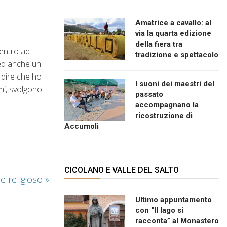
Amatrice a cavallo: al
via la quarta edizione
della fiera tra
Centro ad
tradizione e spettacolo
 ed anche un
 dire che ho
I suoni dei maestri del
mi, svolgono
passato
accompagnano la
ricostruzione di
Accumoli
CICOLANO E VALLE DEL SALTO
re religioso
»
Ultimo appuntamento
con “Il lago si
racconta” al Monastero