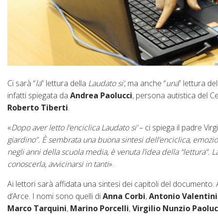
Ci sarà “
la
” lettura della
Laudato si’
, ma anche “
una
” lettura de
infatti spiegata da
Andrea Paolucci
, persona autistica del C
Roberto Tiberti
.
«
Dopo aver letto l’enciclica Laudato si’
– ci spiega il padre Virg
giardino”. È sembrata una buona sintesi dell’enciclica, emozi
negli anni della scuola media, è venuta l’idea della “lettura”
conoscerla, avvicinarsi in tanti
».
Ai lettori sarà affidata una sintesi dei capitoli del documento. 
d’Arce. I nomi sono quelli di
Anna Corbi
,
Antonio Valentini
Marco Tarquini
,
Marino Porcelli
,
Virgilio Nunzio Paoluc