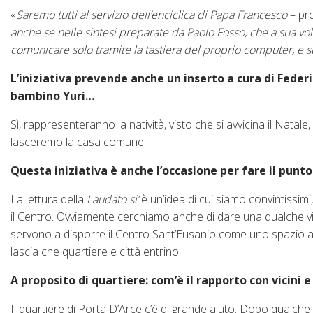
«
Saremo tutti al servizio dell’enciclica di Papa Francesco
– pro
anche se nelle sintesi preparate da Paolo Fosso, che a sua vol
comunicare solo tramite la tastiera del proprio computer, e su
L’iniziativa prevende anche un inserto a cura di Fede
bambino Yuri…
Sì, rappresenteranno la natività, visto che si avvicina il Natale
lasceremo la casa comune.
Questa iniziativa è anche l’occasione per fare il punt
La lettura della
Laudato si’
è un’idea di cui siamo convintissim
il Centro. Ovviamente cerchiamo anche di dare una qualche visibi
servono a disporre il Centro Sant’Eusanio come uno spazio ape
lascia che quartiere e città entrino.
A proposito di quartiere: com’è il rapporto con vicini 
Il quartiere di Porta D’Arce c’è di grande aiuto. Dopo qualche