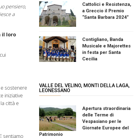
Cattolici e Resistenza,
uo pensiero,
a Greccio il Premio
iesce a
“Santa Barbara 2024”
il loro
Contigliano, Banda
Musicale e Majorettes
in festa per Santa
cui
Cecilia
VALLE DEL VELINO, MONTI DELLA LAGA,
e e sostenere
LEONESSANO
e iniziative
a città e
Apertura straordinaria
delle Terme di
Vespasiano per le
Giornate Europee del
Patrimonio
 E sentiamo