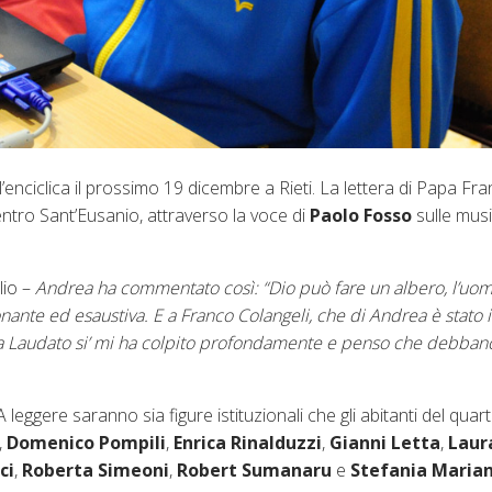
ll’enciclica il prossimo 19 dicembre a Rieti. La lettera di Papa F
entro Sant’Eusanio, attraverso la voce di
Paolo Fosso
sulle musi
ilio –
Andrea ha commentato così: “Dio può fare un albero, l’uo
onante ed esaustiva. E a Franco Colangeli, che di Andrea è stato
. La Laudato si’ mi ha colpito profondamente e penso che debbano
A leggere saranno sia figure istituzionali che gli abitanti del quar
,
Domenico Pompili
,
Enrica Rinalduzzi
,
Gianni Letta
,
Laura
ci
,
Roberta Simeoni
,
Robert Sumanaru
e
Stefania Maria