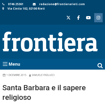
Skip
0746 25361
redazione@frontierarieti.com
Via Cintia 102, 02100 Rieti
to
content
Menu
1 DICEMBRE 2015
SAMUELE PAOLUCCI
Santa Barbara e il sapere
religioso