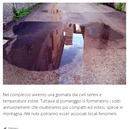
Nel complesso vivremo una giornata dai cieli sereni e
temperature estive. Tuttavia al pomeriggio si formeranno i soliti
annuvolamenti che risulteranno più compatti ed estesi, specie in
montagna. Alle nubi potranno esser associati locali fenomeni.
Meteo