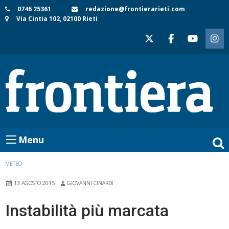
Skip
0746 25361
redazione@frontierarieti.com
Via Cintia 102, 02100 Rieti
to
content
Menu
METEO
13 AGOSTO 2015
GIOVANNI CINARDI
Instabilità più marcata