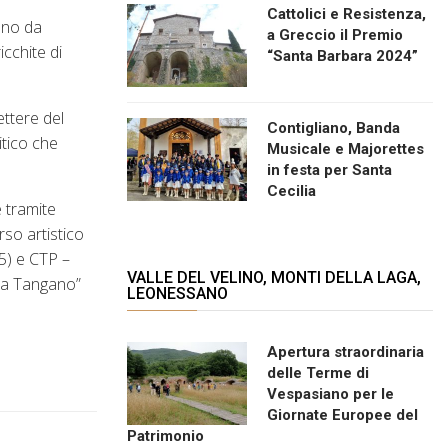
Cattolici e Resistenza,
sono da
a Greccio il Premio
icchite di
“Santa Barbara 2024”
ettere del
Contigliano, Banda
itico che
Musicale e Majorettes
in festa per Santa
Cecilia
e tramite
rso artistico
05) e CTP –
VALLE DEL VELINO, MONTI DELLA LAGA,
ada Tangano”
LEONESSANO
Apertura straordinaria
delle Terme di
Vespasiano per le
Giornate Europee del
Patrimonio