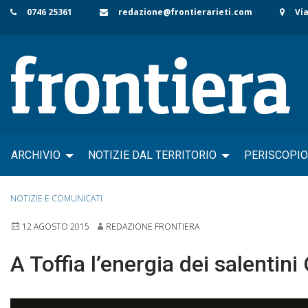
Skip
0746 25361
redazione@frontierarieti.com
Via
to
content
ARCHIVIO
NOTIZIE DAL TERRITORIO
PERISCOPIO
NOTIZIE E COMUNICATI
12 AGOSTO 2015
REDAZIONE FRONTIERA
A Toffia l’energia dei salentin