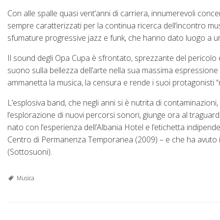
Con alle spalle quasi vent’anni di carriera, innumerevoli conce
sempre caratterizzati per la continua ricerca dell’incontro music
sfumature progressive jazz e funk, che hanno dato luogo a un
Il sound degli Opa Cupa è sfrontato, sprezzante del pericolo di
suono sulla bellezza dell’arte nella sua massima espressione di 
ammanetta la musica, la censura e rende i suoi protagonisti “m
L’esplosiva band, che negli anni si è nutrita di contaminazio
l’esplorazione di nuovi percorsi sonori, giunge ora al traguar
nato con l’esperienza dell’Albania Hotel e l’etichetta indipen
Centro di Permanenza Temporanea (2009) – e che ha avuto il
(Sottosuoni).
Musica