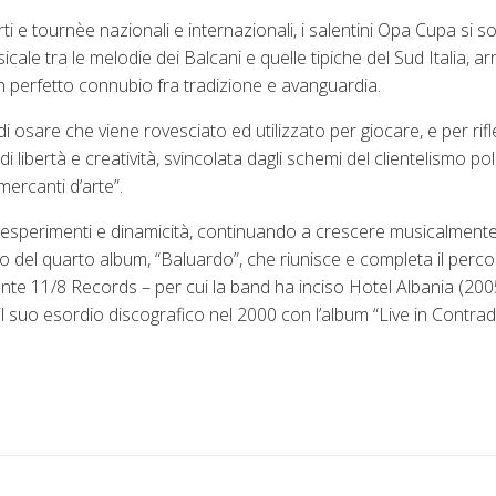
rti e tournèe nazionali e internazionali, i salentini Opa Cupa si 
ale tra le melodie dei Balcani e quelle tipiche del Sud Italia, arr
 perfetto connubio fra tradizione e avanguardia.
 osare che viene rovesciato ed utilizzato per giocare, e per rifl
libertà e creatività, svincolata dagli schemi del clientelismo pol
ercanti d’arte”.
ni, esperimenti e dinamicità, continuando a crescere musicalment
do del quarto album, “Baluardo”, che riunisce e completa il perco
dente 11/8 Records – per cui la band ha inciso Hotel Albania (20
 suo esordio discografico nel 2000 con l’album “Live in Contr