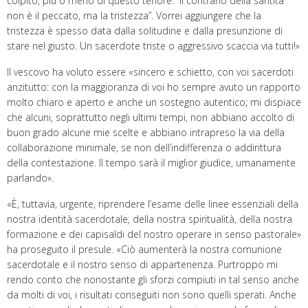
colpito, più o meno di questo tenore: “Il contrario della santità
non è il peccato, ma la tristezza”. Vorrei aggiungere che la
tristezza è spesso data dalla solitudine e dalla presunzione di
stare nel giusto. Un sacerdote triste o aggressivo scaccia via tutti!»
Il vescovo ha voluto essere «sincero e schietto, con voi sacerdoti
anzitutto: con la maggioranza di voi ho sempre avuto un rapporto
molto chiaro e aperto e anche un sostegno autentico; mi dispiace
che alcuni, soprattutto negli ultimi tempi, non abbiano accolto di
buon grado alcune mie scelte e abbiano intrapreso la via della
collaborazione minimale, se non dell’indifferenza o addirittura
della contestazione. Il tempo sarà il miglior giudice, umanamente
parlando».
«È, tuttavia, urgente, riprendere l’esame delle linee essenziali della
nostra identità sacerdotale, della nostra spiritualità, della nostra
formazione e dei capisaldi del nostro operare in senso pastorale»
ha proseguito il presule. «Ciò aumenterà la nostra comunione
sacerdotale e il nostro senso di appartenenza. Purtroppo mi
rendo conto che nonostante gli sforzi compiuti in tal senso anche
da molti di voi, i risultati conseguiti non sono quelli sperati. Anche