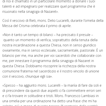
di noi è chiamato in un particolare momento a donare i suoi
talenti e ad impegnarsi per realizzare quel programma che è
risuonato nella sinagoga di Nazaret».
Così il vescovo di Rieti, mons. Delio Lucarelli, durante l’omelia della
Messa del Crisma celebrata il primo di aprile.
«Non è tanto un tempo di bilanci – ha precisato il presule –
quanto un momento di verifica, soprattutto della tenuta della
nostra incardinazione a questa Chiesa, non in senso giuridico
ovviamente, ma in senso ecclesiale, sacramentale, pastorale. È un
bilancio per me, ma anche per voi sacerdoti che collaborate con
me, per innestare il programma della sinagoga di Nazaret in
questa Chiesa. Dobbiamo riscoprire la ricchezza della nostra
comunione fraterna nel sacerdozio e il nostro vincolo di unione
con il vescovo, chiunque egli sia».
«Spesso – ha aggiunto mons. Lucarelli – la manìa di fare da soli e
di prescindere da questi due aspetti ci fa commettere errori seri
e ci fa trovare in solitudine e tristi. Mons. Francesco Lambiasi in
una omelia per una ordinazione ha detto una frase che mi ha