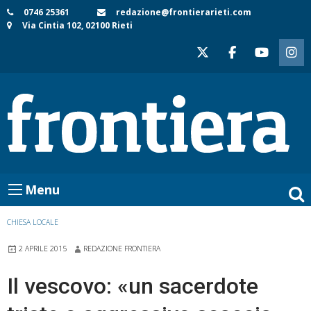
Skip
0746 25361
redazione@frontierarieti.com
Via Cintia 102, 02100 Rieti
to
content
Menu
CHIESA LOCALE
2 APRILE 2015
REDAZIONE FRONTIERA
Il vescovo: «un sacerdote