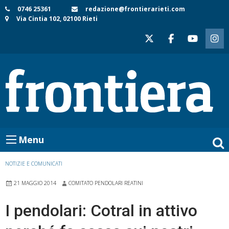
Skip
0746 25361
redazione@frontierarieti.com
Via Cintia 102, 02100 Rieti
to
content
Menu
NOTIZIE E COMUNICATI
21 MAGGIO 2014
COMITATO PENDOLARI REATINI
I pendolari: Cotral in attivo