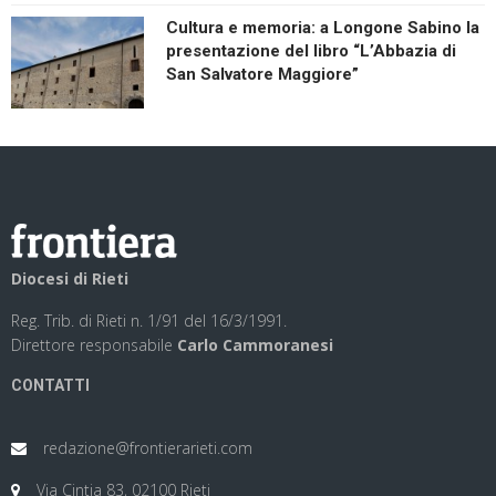
Cultura e memoria: a Longone Sabino la
presentazione del libro “L’Abbazia di
San Salvatore Maggiore”
Diocesi di Rieti
Reg. Trib. di Rieti n. 1/91 del 16/3/1991.
Direttore responsabile
Carlo Cammoranesi
CONTATTI
redazione@frontierarieti.com
Via Cintia 83, 02100 Rieti