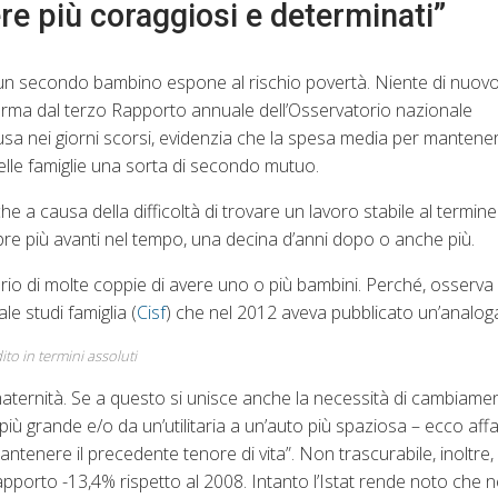
ere più coraggiosi e determinati”
 di un secondo bambino espone al rischio povertà. Niente di nuovo 
erma dal terzo Rapporto annuale dell’Osservatorio nazionale
ffusa nei giorni scorsi, evidenzia che la spesa media per mantener
delle famiglie una sorta di secondo mutuo.
he a causa della difficoltà di trovare un lavoro stabile al termine 
pre più avanti nel tempo, una decina d’anni dopo o anche più.
erio di molte coppie di avere uno o più bambini. Perché, osserva
e studi famiglia (
Cisf
) che nel 2012 aveva pubblicato un’analoga
to in termini assoluti
ternità. Se a questo si unisce anche la necessità di cambiamenti 
 grande e/o da un’utilitaria a un’auto più spaziosa – ecco affac
ntenere il precedente tenore di vita”. Non trascurabile, inoltre, 
apporto -13,4% rispetto al 2008. Intanto l’Istat rende noto che n