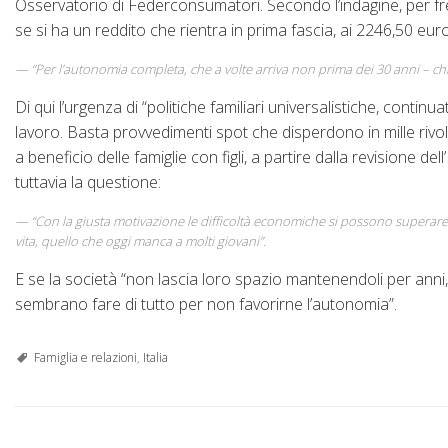
Osservatorio di Federconsumatori. Secondo l’indagine, per 
se si ha un reddito che rientra in prima fascia, ai 2246,50 euro
“Per l’autonomia completa, che a volte arriva non prima dei 30 anni – ch
Di qui l’urgenza di “politiche familiari universalistiche, continua
lavoro. Basta provvedimenti spot che disperdono in mille riv
a beneficio delle famiglie con figli, a partire dalla revisione d
tuttavia la questione:
“Con la giusta motivazione le difficoltà economiche si possono superare, a
vita, quello che oggi manca a molti giovani”.
E se la società “non lascia loro spazio mantenendoli per anni,
sembrano fare di tutto per non favorirne l’autonomia”.
Famiglia e relazioni
,
Italia