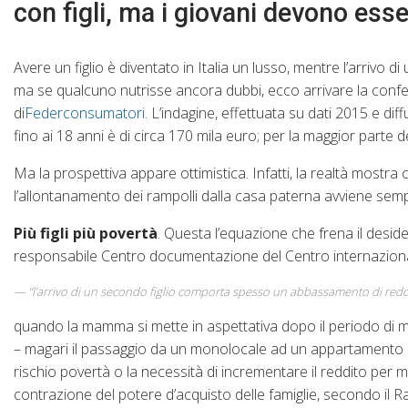
con figli, ma i giovani devono ess
Avere un figlio è diventato in Italia un lusso, mentre l’arrivo
ma se qualcuno nutrisse ancora dubbi, ecco arrivare la conf
di
Federconsumatori
. L’indagine, effettuata su dati 2015 e di
fino ai 18 anni è di circa 170 mila euro; per la maggior parte 
Ma la prospettiva appare ottimistica. Infatti, la realtà mostra c
l’allontanamento dei rampolli dalla casa paterna avviene sem
Più figli più povertà
. Questa l’equazione che frena il desid
responsabile Centro documentazione del Centro internazional
“l’arrivo di un secondo figlio comporta spesso un abbassamento di reddi
quando la mamma si mette in aspettativa dopo il periodo di ma
– magari il passaggio da un monolocale ad un appartamento più
rischio povertà o la necessità di incrementare il reddito per ma
contrazione del potere d’acquisto delle famiglie, secondo il R