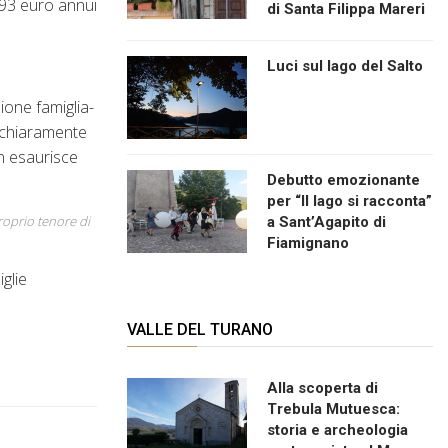
,93 euro annui
di Santa Filippa Mareri
Luci sul lago del Salto
zione famiglia-
e chiaramente
on esaurisce
Debutto emozionante
per “Il lago si racconta”
proprio tenore di
a Sant’Agapito di
Fiamignano
glie
VALLE DEL TURANO
Alla scoperta di
Trebula Mutuesca:
storia e archeologia