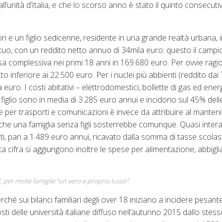
’unità d’Italia, e che lo scorso anno è stato il quinto consecuti
ri e un figlio sedicenne, residente in una grande realtà urbana, 
tuo, con un reddito netto annuo di 34mila euro: questo il camp
 complessiva nei primi 18 anni in 169.680 euro. Per ovvie ragioni
 inferiore ai 22.500 euro. Per i nuclei più abbienti (reddito dai
euro. I costi abitativi – elettrodomestici, bollette di gas ed energ
 figlio sono in media di 3.285 euro annui e incidono sul 45% del
ue per trasporti e comunicazioni è invece da attribuire al manten
sti che una famiglia senza figli sosterrebbe comunque. Quasi inte
sti, pari a 1.489 euro annui, ricavato dalla somma di tasse scolas
questa cifra si aggiungono inoltre le spese per alimentazione, abbig
, per molte famiglie “un vero e proprio lusso”.
rché sui bilanci familiari degli over 18 iniziano a incidere pesant
osti delle università italiane diffuso nell’autunno 2015 dallo stes