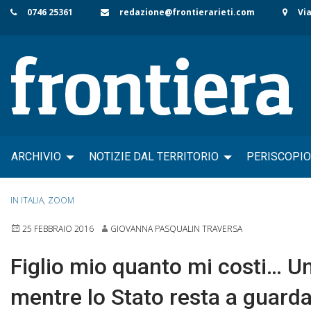
Skip
0746 25361
redazione@frontierarieti.com
Via
to
content
ARCHIVIO
NOTIZIE DAL TERRITORIO
PERISCOPIO
IN ITALIA
,
ZOOM
25 FEBBRAIO 2016
GIOVANNA PASQUALIN TRAVERSA
Figlio mio quanto mi costi… Un
mentre lo Stato resta a guard