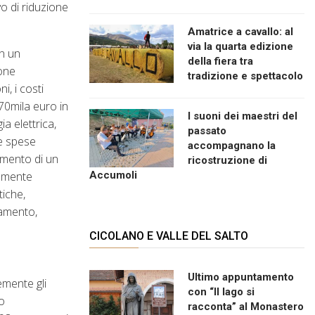
vo di riduzione
Amatrice a cavallo: al
via la quarta edizione
in un
della fiera tra
ione
tradizione e spettacolo
, i costi
 70mila euro in
I suoni dei maestri del
ia elettrica,
passato
le spese
accompagnano la
imento di un
ricostruzione di
Accumoli
ramente
tiche,
liamento,
CICOLANO E VALLE DEL SALTO
Ultimo appuntamento
emente gli
con “Il lago si
so
racconta” al Monastero