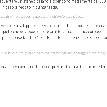
frequentare un ateneo italiano si spendono mediamente dai 530
 in caso di reddito in quinta fascia.
iosa Boffi – si possono toccare anche i 300 mila euro di spesa”.
tive, volte a sviluppare i servizi di cura e di custodia, e la concilia
oli quello che dovrebbe essere un intervento unitario, corposo 
ell’Irpef su base familiare”. Per l’esperto, l’elemento economico n
 costo di avere spirito di sacrificio, determinazione e coraggio di ridurre il 
 quando va bene, nel limbo del precariato, talvolta anche le fami