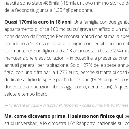
nascite sono state 488mila (-15mila), nuovo minimo storico dall
della fecondità, giunta a 1,35 figli per donna.
Quasi 170mila euro in 18 anni
. Una famiglia con due genito
appartamento di circa 100 mq su cui grava un affitto o un mu
considerato dall’indagine Federconsumatori che stima la spesa
scendono a 113mila in caso di famiglie con reddito annuo netto
su), mantenere un figlio da 0 a 18 anni costa in totale 274 mila 
manutenzione e assicurazioni – imputabili alla presenza di un
annuali generali per l’abitazione. Solo il 27% delle spese ann
figlio, con una cifra pari a 1.773 euro, perché si tratta di co
dedicate al figlio le spese per l’educazione (l’82% di questi co
doposcuola, ripetizioni, libri, viaggi studio, centri estivi). A 
salute e tempo libero.
“Crescere un figlio – si legge nel Rapporto – costa quindi 940,92 al mese”
Ma, come dicevamo prima, il salasso non finisce qui
pe
studi universitari, e lo dimostra il 6° Rapporto nazionale sui c