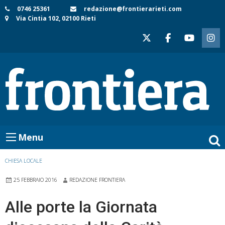
Skip
0746 25361
redazione@frontierarieti.com
Via Cintia 102, 02100 Rieti
to
content
Menu
CHIESA LOCALE
25 FEBBRAIO 2016
REDAZIONE FRONTIERA
Alle porte la Giornata