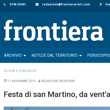
Skip
0746 25361
redazione@frontierarieti.com
Via
to
content
ARCHIVIO
NOTIZIE DAL TERRITORIO
PERISCOPIO
NOTIZIE E COMUNICATI
11 NOVEMBRE 2015
REDAZIONE FRONTIERA
Festa di san Martino, da vent’a