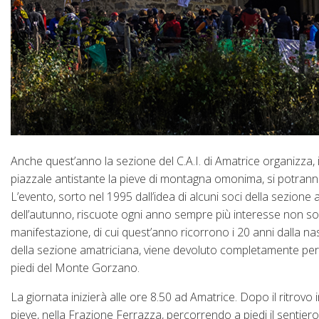
Anche quest’anno la sezione del C.A.I. di Amatrice organizza, 
piazzale antistante la pieve di montagna omonima, si potranno 
L’evento, sorto nel 1995 dall’idea di alcuni soci della sezione 
dell’autunno, riscuote ogni anno sempre più interesse non soltan
manifestazione, di cui quest’anno ricorrono i 20 anni dalla nasc
della sezione amatriciana, viene devoluto completamente per il
piedi del Monte Gorzano.
La giornata inizierà alle ore 8.50 ad Amatrice. Dopo il ritrovo 
pieve, nella Frazione Ferrazza, percorrendo a piedi il sentier