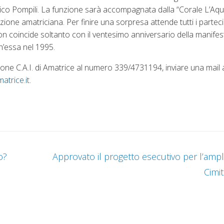
ico Pompili. La funzione sarà accompagnata dalla “Corale L’Aqui
izione amatriciana. Per finire una sorpresa attende tutti i parteci
 non coincide soltanto con il ventesimo anniversario della manif
h’essa nel 1995.
one C.A.I. di Amatrice al numero 339/4731194, inviare una mail al
atrice.it
.
o?
Approvato il progetto esecutivo per l’amp
Cimit