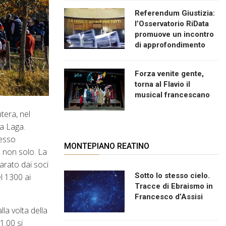
Referendum Giustizia:
l’Osservatorio RiData
promuove un incontro
di approfondimento
Forza venite gente,
torna al Flavio il
musical francescano
tera, nel
la Laga.
resso
MONTEPIANO REATINO
e non solo. La
parato dai soci
Sotto lo stesso cielo.
l 1300 ai
Tracce di Ebraismo in
Francesco d’Assisi
la volta della
1.00 si