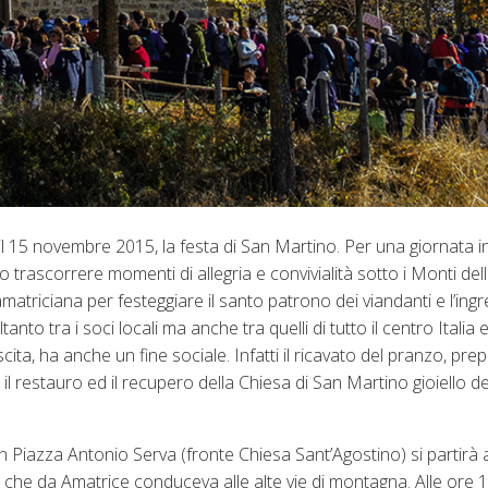
il 15 novembre 2015, la festa di San Martino. Per una giornata in
trascorrere momenti di allegria e convivialità sotto i Monti del
amatriciana per festeggiare il santo patrono dei viandanti e l’ing
to tra i soci locali ma anche tra quelli di tutto il centro Italia 
ita, ha anche un fine sociale. Infatti il ricavato del pranzo, pre
 restauro ed il recupero della Chiesa di San Martino gioiello de
in Piazza Antonio Serva (fronte Chiesa Sant’Agostino) si partirà al
o che da Amatrice conduceva alle alte vie di montagna. Alle ore 1