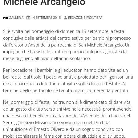
Michele Arcangelo
GALLERIA
14 SETTEMBRE 2015
REDAZIONE FRONTIERA
Si è svolta nel pomeriggio di domenica 13 settembre la festa
conclusiva delle attività del centro estivo per bambini promosso
dall’oratorio Anspi della parrocchia di San Michele Arcangelo. Un
impegno che ha visto le strutture parrocchiali protagoniste dal
mese di giugno all’inizio dell’anno scolastico.
Per l’occasione, i bambini e gli educatori hanno dato vita ad un
bel recital dal titolo “I pesci volanti”, e proiettato per i genitori una
ricca fotocronaca delle tante attività svolte durante l’estate. Al
termine degli spettacoli si è tenuta una ricca merenda per tutti.
Nel pomeriggio di festa, inoltre, non si è dimenticato di dare vita
ad un gesto di aiuto verso chi vive nella necessità, promuovendo
una pesca di beneficenza a favore dell’«Arsenale della Pace» del
Sermig (Servizio Missionario Giovani) nato nel 1964 da
un’intuizione di Ernesto Olivero e da un sogno condiviso con
molti: sconfiggere la fame con opere di giustizia e di sviluppo,