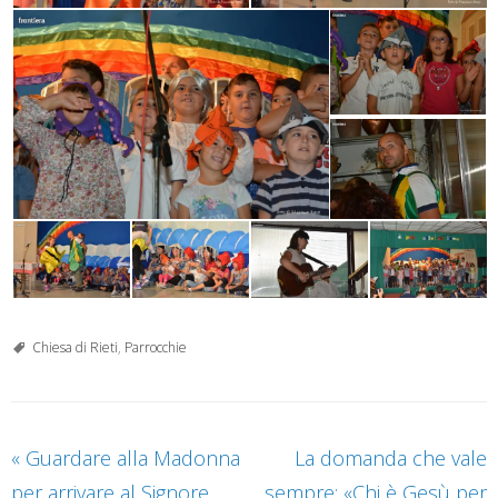
Chiesa di Rieti
,
Parrocchie
«
Guardare alla Madonna
La domanda che vale
per arrivare al Signore
sempre: «Chi è Gesù per