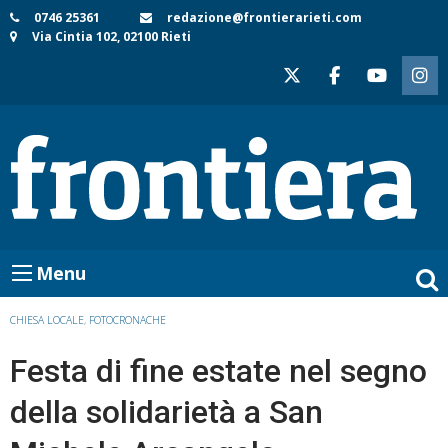
Skip
0746 25361
redazione@frontierarieti.com
Via Cintia 102, 02100 Rieti
to
content
Menu
CHIESA LOCALE
,
FOTOCRONACHE
Festa di fine estate nel segno
della solidarietà a San