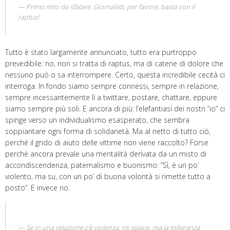
Primo mito da sfatare. Giornalisti, per favore, basta con il
raptus!
Tutto è stato largamente annunciato, tutto era purtroppo
prevedibile: no, non si tratta di raptus, ma di catene di dolore che
nessuno può o sa interrompere. Certo, questa incredibile cecità ci
interroga. In fondo siamo sempre connessi, sempre in relazione,
sempre incessantemente lì a twittare, postare, chattare, eppure
siamo sempre più soli. E ancora di più: l’elefantiasi dei nostri “io” ci
spinge verso un individualismo esasperato, che sembra
soppiantare ogni forma di solidarietà. Ma al netto di tutto ciò,
perché il grido di aiuto delle vittime non viene raccolto? Forse
perché ancora prevale una mentalità derivata da un misto di
accondiscendenza, paternalismo e buonismo: “Sì, è un po’
violento, ma su, con un po’ di buona volontà si rimette tutto a
posto”. E invece no.
Se in una relazione c’è violenza, mi spiace, ma la tolleranza