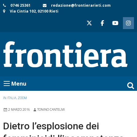
Skip
0746 25361
redazione@frontierarieti.com
Via Cintia 102, 02100 Rieti
to
content
Menu
IN ITALIA
,
ZOOM
2 MARZO 2016
TONINO CANTELMI
Dietro l’esplosione dei