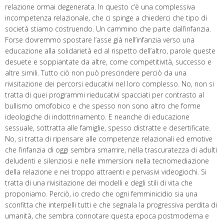
relazione ormai degenerata. In questo c’è una complessiva
incompetenza relazionale, che ci spinge a chiederci che tipo di
società stiamo costruendo. Un cammino che parte dall’infanzia.
Forse dovremmo spostare l’asse già nell’infanzia verso una
educazione alla solidarietà ed al rispetto dell’altro, parole queste
desuete e soppiantate da altre, come competitività, successo e
altre simili. Tutto ciò non può prescindere perciò da una
rivisitazione dei percorsi educativi nel loro complesso. No, non si
tratta di quei programmi rieducativi spacciati per contrasto al
bullismo omofobico e che spesso non sono altro che forme
ideologiche di indottrinamento. E neanche di educazione
sessuale, sottratta alle famiglie, spesso distratte e desertificate.
No, si tratta di ripensare alle competenze relazionali ed emotive
che l’infanzia di oggi sembra smarrire, nella trascuratezza di adulti
deludenti e silenziosi e nelle immersioni nella tecnomediazione
della relazione e nei troppo attraenti e pervasivi videogiochi. Si
tratta di una rivisitazione dei modelli e degli stili di vita che
proponiamo. Perciò, io credo che ogni femminicidio sia una
sconfitta che interpelli tutti e che segnala la progressiva perdita di
umanità, che sembra connotare questa epoca postmoderna e