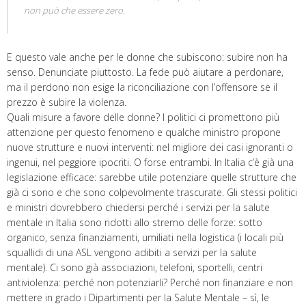
non può che essere zero.
E questo vale anche per le donne che subiscono: subire non ha
senso. Denunciate piuttosto. La fede può aiutare a perdonare,
ma il perdono non esige la riconciliazione con l’offensore se il
prezzo è subire la violenza.
Quali misure a favore delle donne? I politici ci promettono più
attenzione per questo fenomeno e qualche ministro propone
nuove strutture e nuovi interventi: nel migliore dei casi ignoranti o
ingenui, nel peggiore ipocriti. O forse entrambi. In Italia c’è già una
legislazione efficace: sarebbe utile potenziare quelle strutture che
già ci sono e che sono colpevolmente trascurate. Gli stessi politici
e ministri dovrebbero chiedersi perché i servizi per la salute
mentale in Italia sono ridotti allo stremo delle forze: sotto
organico, senza finanziamenti, umiliati nella logistica (i locali più
squallidi di una ASL vengono adibiti a servizi per la salute
mentale). Ci sono già associazioni, telefoni, sportelli, centri
antiviolenza: perché non potenziarli? Perché non finanziare e non
mettere in grado i Dipartimenti per la Salute Mentale – sì, le