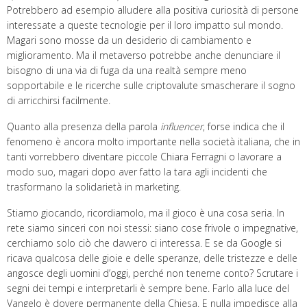
Potrebbero ad esempio alludere alla positiva curiosità di persone
interessate a queste tecnologie per il loro impatto sul mondo.
Magari sono mosse da un desiderio di cambiamento e
miglioramento. Ma il metaverso potrebbe anche denunciare il
bisogno di una via di fuga da una realtà sempre meno
sopportabile e le ricerche sulle criptovalute smascherare il sogno
di arricchirsi facilmente.
Quanto alla presenza della parola
influencer
, forse indica che il
fenomeno è ancora molto importante nella società italiana, che in
tanti vorrebbero diventare piccole Chiara Ferragni o lavorare a
modo suo, magari dopo aver fatto la tara agli incidenti che
trasformano la solidarietà in marketing.
Stiamo giocando, ricordiamolo, ma il gioco è una cosa seria. In
rete siamo sinceri con noi stessi: siano cose frivole o impegnative,
cerchiamo solo ciò che davvero ci interessa. E se da Google si
ricava qualcosa delle gioie e delle speranze, delle tristezze e delle
angosce degli uomini d’oggi, perché non tenerne conto? Scrutare i
segni dei tempi e interpretarli è sempre bene. Farlo alla luce del
Vangelo è dovere permanente della Chiesa. E nulla impedisce alla