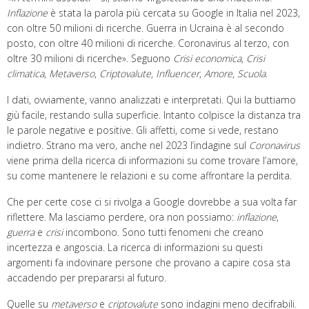
Inflazione
è stata la parola più cercata su Google in Italia nel 2023,
con oltre 50 milioni di ricerche. Guerra in Ucraina è al secondo
posto, con oltre 40 milioni di ricerche. Coronavirus al terzo, con
oltre 30 milioni di ricerche». Seguono
Crisi economica
,
Crisi
climatica
,
Metaverso
,
Criptovalute
,
Influencer
,
Amore
,
Scuola
.
I dati, ovviamente, vanno analizzati e interpretati. Qui la buttiamo
giù facile, restando sulla superficie. Intanto colpisce la distanza tra
le parole negative e positive. Gli affetti, come si vede, restano
indietro. Strano ma vero, anche nel 2023 l’indagine sul
Coronavirus
viene prima della ricerca di informazioni su come trovare l’amore,
su come mantenere le relazioni e su come affrontare la perdita.
Che per certe cose ci si rivolga a Google dovrebbe a sua volta far
riflettere. Ma lasciamo perdere, ora non possiamo:
inflazione
,
guerra
e
crisi
incombono. Sono tutti fenomeni che creano
incertezza e angoscia. La ricerca di informazioni su questi
argomenti fa indovinare persone che provano a capire cosa sta
accadendo per prepararsi al futuro.
Quelle su
metaverso
e
criptovalute
sono indagini meno decifrabili.