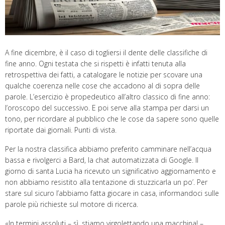
A fine dicembre, è il caso di togliersi il dente delle classifiche di
fine anno. Ogni testata che si rispetti è infatti tenuta alla
retrospettiva dei fatti, a catalogare le notizie per scovare una
qualche coerenza nelle cose che accadono al di sopra delle
parole. L’esercizio è propedeutico all’altro classico di fine anno:
l’oroscopo del successivo. E poi serve alla stampa per darsi un
tono, per ricordare al pubblico che le cose da sapere sono quelle
riportate dai giornali. Punti di vista.
Per la nostra classifica abbiamo preferito camminare nell’acqua
bassa e rivolgerci a Bard, la chat automatizzata di Google. Il
giorno di santa Lucia ha ricevuto un significativo aggiornamento e
non abbiamo resistito alla tentazione di stuzzicarla un po’. Per
stare sul sicuro l’abbiamo fatta giocare in casa, informandoci sulle
parole più richieste sul motore di ricerca.
«In termini assoluti – sì, stiamo virgolettando una macchina! –