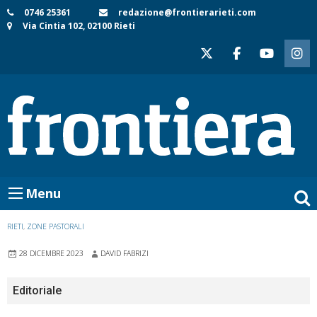
Skip
0746 25361
redazione@frontierarieti.com
Via Cintia 102, 02100 Rieti
to
content
Menu
RIETI
,
ZONE PASTORALI
28 DICEMBRE 2023
DAVID FABRIZI
Editoriale