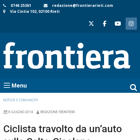
Skip
0746 25361
redazione@frontierarieti.com
Via Cintia 102, 02100 Rieti
to
content
Menu
NOTIZIE E COMUNICATI
8 GIUGNO 2014
REDAZIONE FRONTIERA
Ciclista travolto da un’auto