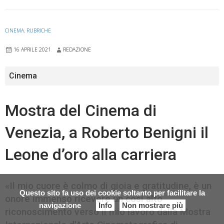
CINEMA
,
RUBRICHE
16 APRILE 2021
REDAZIONE
Cinema
Mostra del Cinema di
Venezia, a Roberto Benigni il
Leone d’oro alla carriera
«Il mio cuore è colmo di gioia e gratitudine, è un
Questo sito fa uso dei cookie soltanto per facilitare la
onore immenso ricevere un così alto
navigazione
Info
Non mostrare più
riconoscimento verso il mio lavoro dalla Mostra