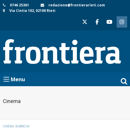
Skip
0746 25361
redazione@frontierarieti.com
Via Cintia 102, 02100 Rieti
to
content
Menu
Cinema
CINEMA
,
RUBRICHE