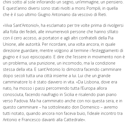
chini sotto al sole infiorando un segno, un’immagine, un pensiero.
E quest’anno diversi sono stati rivolti a mons Pompili, in quella
che è il suo ultimo Giugno Antoniano da vescovo di Rieti.
«Viva Sant’Antonio!», ha esclamato per tre volte prima di rivolgersi
alla folla dei fedeli, alle innumerevoli persone che hanno sfilato
con il cero acceso, ai portatori e agli altri confratelli della Pia
Unione, alle autorità. Per ricordare, una volta ancora,
in quale
direzione guardare, mentre volgono al termine i festeggiamenti di
giugno e il suo episcopato.
E
dire che l’essere in movimento non è
un problema, una punizione, un incomodo, ma la condizione
stessa della vita. E sant’Antonio lo dimostra facendo camminare
dopo secoli tutta una città insieme a lui. Lui che un grande
camminatore lo è stato davvero i
n vita.
«Da
Lisbona, dove era
nato, ha mosso i passi percorrendo tutta l’Europa allora
conosciuta,
f
acendo naufragio in Sicilia e risalendo pian piano
verso Padova. Ma ha camminato anche con noi questa sera,
e
in
questo camminare –
ha sottolineato don Domenico –
avremo
tutti notato, quando ancora non faceva buio,
l’
ideale incontro tra
Antonio e Francesco davanti alla
C
attedrale
»
.