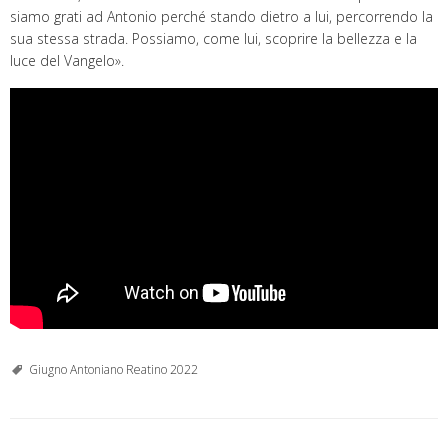
siamo grati ad Antonio perché stando dietro a lui, percorrendo la
sua stessa strada. Possiamo, come lui, scoprire la bellezza e la
luce del Vangelo
»
.
Giugno Antoniano Reatino 2022