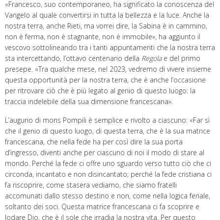
«
Francesco, suo contemporaneo, ha significato la
c
onoscenza del
Vangelo al quale convertirsi in tutta la bellezza e la luce. Anche la
nostra terra, anche Rieti,
m
a vorrei dire, la Sabina è in cammino,
non è ferma, non è stagnante, non è immobile
», ha aggiunto il
vescovo sottolineando
tra i tanti appuntamenti che la nostra terra
sta intercettando, l’ottavo
c
entenario della
R
egola
e del primo
presepe.
«Tra
qualche mese, nel 2023, vedremo di vivere insieme
questa opportunità per la nostra terra,
che
è anche l’occasione
per ritrovare ciò che è più legato al genio di questo luogo: la
traccia indelebile della
sua dimensione francescana
».
L’augurio di mons Pompili è semplice e rivolto a ciascuno: «F
ar sì
che il genio di questo luogo, di questa terra, che è la sua matrice
francescana, che nella fede ha per così dire la sua porta
d’ingresso, diventi anche per ciascuno di noi
i
l modo di stare al
mondo.
P
erché la fede ci offre uno sguardo
v
erso tutto ciò che ci
circonda, incantato e non disincantato;
p
erché la fede cristiana ci
fa riscoprire, come stasera vediamo, che siamo fratelli
accomunati dallo stesso destino e non, come nella logica feriale,
soltanto dei soci.
Q
uesta matrice francescana ci fa scoprire e
lodare Dio, che è il sole che irradia la nostra vita. Per questo