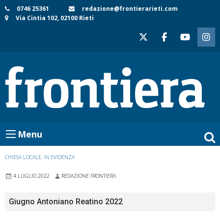
Skip
0746 25361
redazione@frontierarieti.com
Via Cintia 102, 02100 Rieti
to
content
Menu
CHIESA LOCALE
,
IN EVIDENZA
4 LUGLIO 2022
REDAZIONE FRONTIERA
Giugno Antoniano Reatino 2022