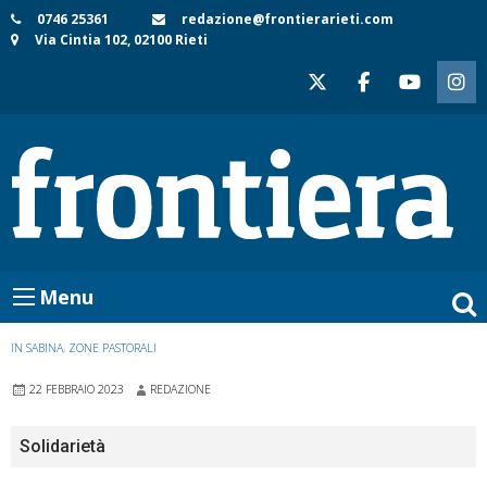
Skip
0746 25361
redazione@frontierarieti.com
Via Cintia 102, 02100 Rieti
to
content
Menu
IN SABINA
,
ZONE PASTORALI
22 FEBBRAIO 2023
REDAZIONE
Solidarietà