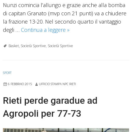
Nunzi comincia l’allungo e grazie anche alla bomba
di capitan Granato (mvp con 21 punti) va a chiudere
la frazione 13-20. Nel secondo quarto il vantaggio
La
degli …
Continua a leggere
»
Prometeo
Estra
Basket, Società Sportive
,
Società Sportive
Rieti
vince
a
SPORT
Porto
6 FEBBRAIO 2015
UFFICIO STAMPA NPC RIETI
Sant’Elpidio
per
Rieti perde garadue ad
67-
Agropoli per 77-73
79