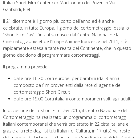
Italian Short Film Center c/o l’Auditorium dei Poveri in Via
Garibaldi, Rieti.
Il 21 dicembre è il giorno più corto dell’anno ed è anche
celebrato, in tutta Europa, il giorno del cortometraggio, ossia lo
“Short Film Day”. L’iniziativa nasce dal Centre National de la
Cinématographie et de l’Image Animée francesce nel 2011, si è
rapidamente estesa a tante realtà del Continente, che in questo
giorno decidono di programmare cortometraggi.
Il programma prevede:
dalle ore 16.30 Corti europei per bambini (dai 3 anni)
composto da film provenienti dalla rete di agenzie del
cortometraggio Short Circuit
dalle ore 19.00 Corti italiani contemporanei rivolti agli adulti.
In occasione dello Short Film Day 2015, il Centro Nazionale del
Cortometraggio ha realizzato un programma di cortometraggi
italiani contemporanei che verrà proiettato in 22 città italiane e,
grazie alla rete degli Istituti Italiani di Cultura, in 17 città nel resto
del mondo, da Lisbona a Shanghai, da Sao Paulo ad Addis Abeba