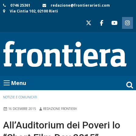
Skip
0746 25361
redazione@frontierarieti.com
Via Cintia 102, 02100 Rieti
to
content
Menu
NOTIZIE E COMUNICATI
16 DICEMBRE 2015
REDAZIONE FRONTIERA
All’Auditorium dei Poveri lo