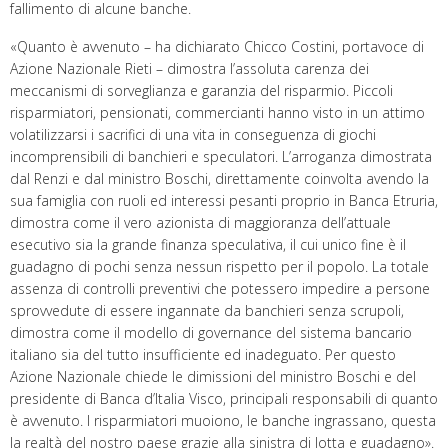
fallimento di alcune banche.
«Quanto è avvenuto – ha dichiarato Chicco Costini, portavoce di
Azione Nazionale Rieti – dimostra l’assoluta carenza dei
meccanismi di sorveglianza e garanzia del risparmio. Piccoli
risparmiatori, pensionati, commercianti hanno visto in un attimo
volatilizzarsi i sacrifici di una vita in conseguenza di giochi
incomprensibili di banchieri e speculatori. L’arroganza dimostrata
dal Renzi e dal ministro Boschi, direttamente coinvolta avendo la
sua famiglia con ruoli ed interessi pesanti proprio in Banca Etruria,
dimostra come il vero azionista di maggioranza dell’attuale
esecutivo sia la grande finanza speculativa, il cui unico fine è il
guadagno di pochi senza nessun rispetto per il popolo. La totale
assenza di controlli preventivi che potessero impedire a persone
sprovvedute di essere ingannate da banchieri senza scrupoli,
dimostra come il modello di governance del sistema bancario
italiano sia del tutto insufficiente ed inadeguato. Per questo
Azione Nazionale chiede le dimissioni del ministro Boschi e del
presidente di Banca d’Italia Visco, principali responsabili di quanto
è avvenuto. I risparmiatori muoiono, le banche ingrassano, questa
la realtà del nostro paese grazie alla sinistra di lotta e guadagno».