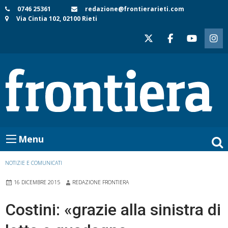
Skip
0746 25361
redazione@frontierarieti.com
Via Cintia 102, 02100 Rieti
to
content
Menu
NOTIZIE E COMUNICATI
16 DICEMBRE 2015
REDAZIONE FRONTIERA
Costini: «grazie alla sinistra di