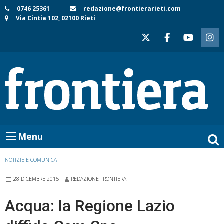
Skip
0746 25361
redazione@frontierarieti.com
Via Cintia 102, 02100 Rieti
to
content
Menu
NOTIZIE E COMUNICATI
28 DICEMBRE 2015
REDAZIONE FRONTIERA
Acqua: la Regione Lazio