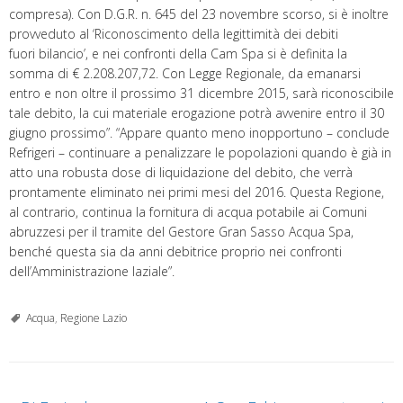
compresa). Con D.G.R. n. 645 del 23 novembre scorso, si è inoltre
provveduto al ‘Riconoscimento della legittimità dei debiti
fuori bilancio’, e nei confronti della Cam Spa si è definita la
somma di € 2.208.207,72. Con Legge Regionale, da emanarsi
entro e non oltre il prossimo 31 dicembre 2015, sarà riconoscibile
tale debito, la cui materiale erogazione potrà avvenire entro il 30
giugno prossimo”. “Appare quanto meno inopportuno – conclude
Refrigeri – continuare a penalizzare le popolazioni quando è già in
atto una robusta dose di liquidazione del debito, che verrà
prontamente eliminato nei primi mesi del 2016. Questa Regione,
al contrario, continua la fornitura di acqua potabile ai Comuni
abruzzesi per il tramite del Gestore Gran Sasso Acqua Spa,
benché questa sia da anni debitrice proprio nei confronti
dell’Amministrazione laziale”.
Acqua
,
Regione Lazio